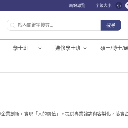
網站導覽
字級大小
小
:::
搜尋
學士班⠀⠀
進修學士班
碩士/博士/
導企業創新，實現「人的價值」。提供專業諮詢與客製化，落實