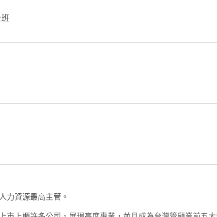
士班
任人力資源最高主管。
上市上櫃許多公司，展現高度專業，並且成為台灣管顧業前五大