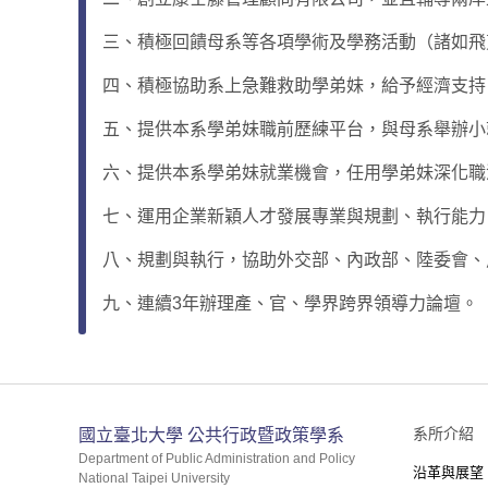
三、積極回饋母系等各項學術及學務活動（諸如飛鳶
四、積極協助系上急難救助學弟妹，給予經濟支
五、提供本系學弟妹職前歷練平台，與母系舉辦小
六、提供本系學弟妹就業機會，任用學弟妹深化職
七、運用企業新穎人才發展專業與規劃、執行能力
八、規劃與執行，協助外交部、內政部、陸委會、
九、連續3年辦理產、官、學界跨界領導力論壇。
:::
系所介紹
國立臺北大學 公共行政暨政策學系
Department of Public Administration and Policy
沿革與展望
National Taipei University