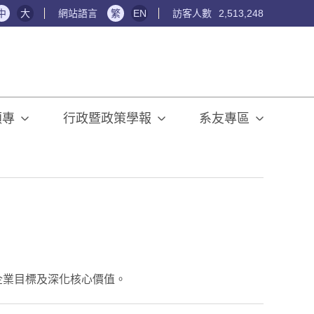
中
大
網站語言
繁
EN
訪客人數
2,513,248
碩專
行政暨政策學報
系友專區
企業目標及深化核心價值。