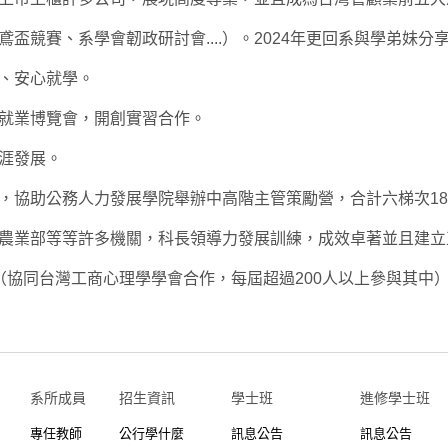
盃競賽、系學會韌政研討會....）。2024年更回系與學弟妹分
持、安心就學。
就業博覽會，開創實習合作。
涯發展。
，協助公務人力發展學院舉辦中高階主管策勵營，合計六梯次1
農業部等等許多機關，科長領導力發展訓練，成效卓著並且建立
（協同台灣工商心理學學會合作，每屆超過200人以上參與其中
系所成員
招生資訊
學士班⠀⠀
進修學士班
專任教師
公行學什麼
訊息公告
訊息公告