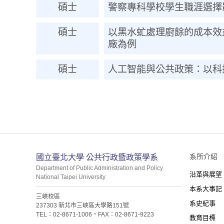
碩士
警察專科學校學生職涯選擇
碩士
以黑水虻處理廚餘的成本效
廠為例
碩士
人工智能與公共政策：以科
:::
系所介紹
國立臺北大學 公共行政暨政策學系
Department of Public Administration and Policy
沿革與展望
National Taipei University
本系大事記
三峽校區
系史紀事
237303 新北市三峽區大學路151號
TEL：02-8671-1006・FAX：02-8671-9223
教育目標