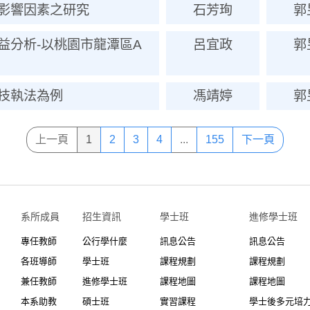
影響因素之研究
石芳珣
郭
益分析-以桃園市龍潭區A
呂宜政
郭
技執法為例
馮靖婷
郭
上一頁
1
2
3
4
...
155
下一頁
系所成員
招生資訊
學士班⠀⠀
進修學士班
專任教師
公行學什麼
訊息公告
訊息公告
各班導師
學士班
課程規劃
課程規劃
兼任教師
進修學士班
課程地圖
課程地圖
本系助教
碩士班
實習課程
學士後多元培