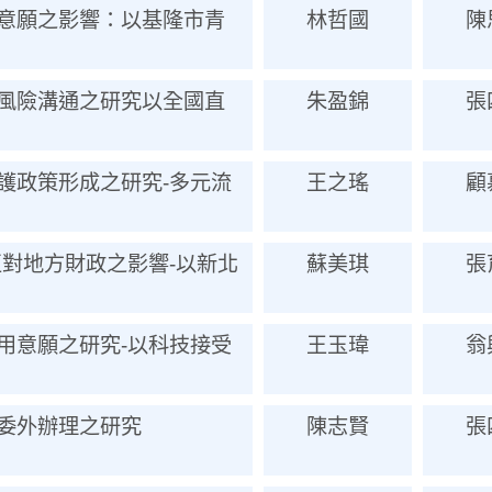
意願之影響：以基隆市青
林哲國
陳
風險溝通之研究以全國直
朱盈錦
張
護政策形成之研究-多元流
王之瑤
顧
正對地方財政之影響-以新北
蘇美琪
張
用意願之研究-以科技接受
王玉瑋
翁
委外辦理之研究
陳志賢
張