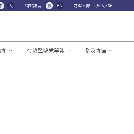
中
大
網站語言
繁
EN
訪客人數
2,505,566
碩專
行政暨政策學報
系友專區