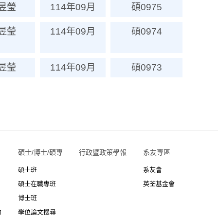
昱瑩
114年09月
碩0975
昱瑩
114年09月
碩0974
昱瑩
114年09月
碩0973
碩士/博士/碩專
行政暨政策學報
系友專區
碩士班
系友會
碩士在職專班
英荃基金會
博士班
力
學位論文搜尋