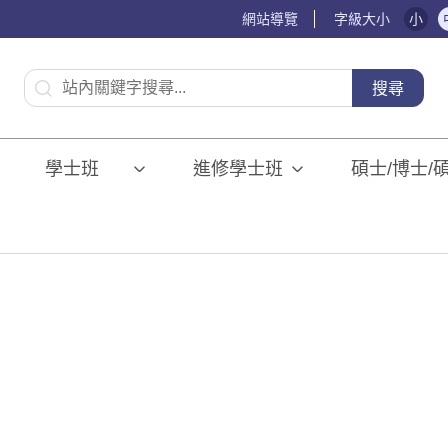
網站導覽
字級大小
小
:::
搜尋
學士班⠀⠀
進修學士班
碩士/博士/