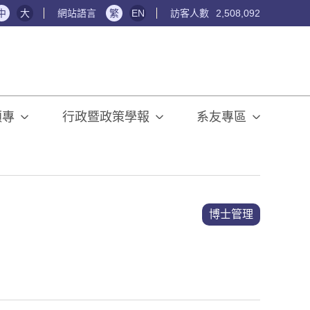
中
大
網站語言
繁
EN
訪客人數
2,508,092
碩專
行政暨政策學報
系友專區
博士管理