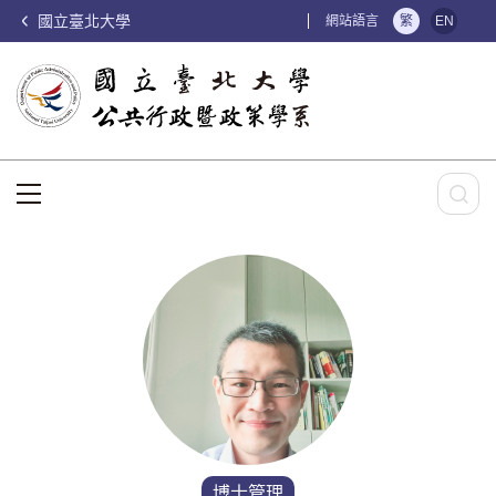
國立臺北大學
:::
網站語言
繁
EN
:::
博士管理