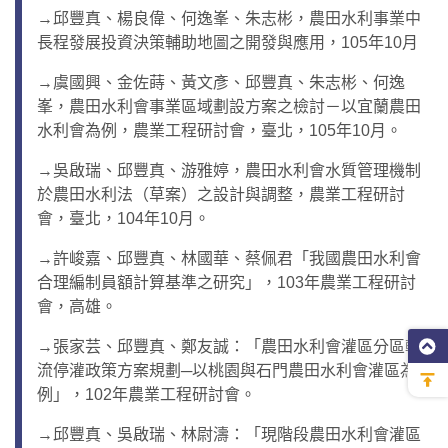
→邱豐真、楊良偉、何逸峯、朱志彬，農田水利事業中
長程發展投資決策輔助地圖之開發與應用，105年10月
→虞國興、金佐蒔、黃文彥、邱豐真、朱志彬、何逸
峯，農田水利會事業區域劃設方案之檢討－以宜蘭農田
水利會為例，農業工程研討會，臺北，105年10月。
→吳啟瑞、邱豐真、游雅婷，農田水利會水質管理機制
於農田水利法（草案）之設計與調整，農業工程研討
會，臺北，104年10月。
→許峻嘉、邱豐真、林國華、蔡佩君「我國農田水利會
合理編制員額計算基準之研究」，103年農業工程研討
會，高雄。
→張家芸、邱豐真、鄭友誠：「農田水利會灌區分區輪
流停灌政策方案規劃─以桃園與石門農田水利會灌區為
例」，102年農業工程研討會。
→邱豐真、吳啟瑞、林尉濤：「現階段農田水利會灌區