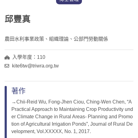
邱豐真
農田水利事業政策、組織理論、公部門勞動關係
入學年度：110
kite6tw@triwra.org.tw
著作
→Chii-Reid Wu, Fong-Jhen Ciou, Ching-Wen Chen, “A
Practical Approach to Maintaining Crop Productivity und
er Climate Change in Rural Areas- Planning and Promo
tion of Agricultural Irrigation Ponds”, Journal of Rural De
velopment, Vol.XXXXX, No. 1, 2017.