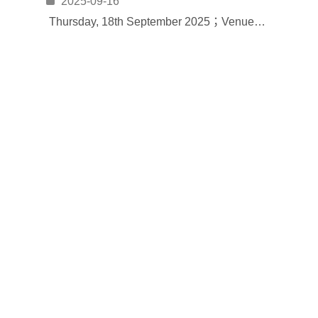
2025-09-16
Thursday, 18th September 2025；Venue: R119, College of Public Affairs, National Taipei University