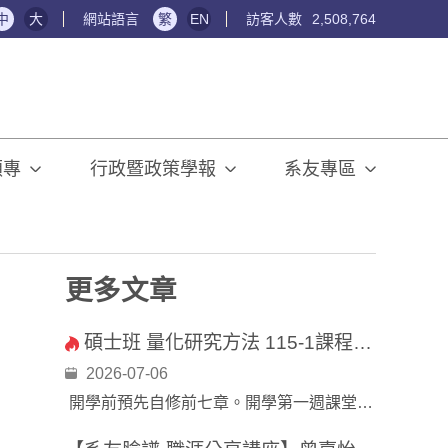
中
大
網站語言
繁
EN
訪客人數
2,508,764
碩專
行政暨政策學報
系友專區
更多文章
碩士班 量化研究方法 115-1課程公告
2026-07-06
開學前預先自修前七章。開學第一週課堂上將針對這些章節內容進行隨堂評量