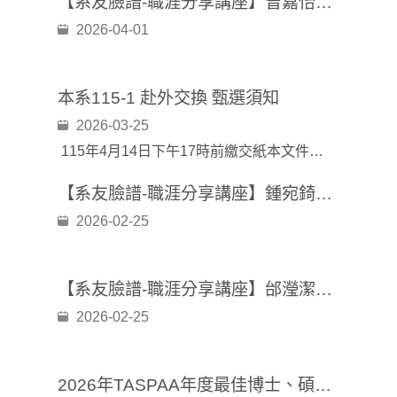
【系友臉譜-職涯分享講座】曾嘉怡學姐：玩轉大小數據：行政系典型職涯路徑分享
2026-04-01
本系115-1 赴外交換 甄選須知
2026-03-25
115年4月14日下午17時前繳交紙本文件至(台北、三峽)系辦公室，由各學制助教代收。
【系友臉譜-職涯分享講座】鍾宛錡學姐：一段跨界的人資旅程~從公共政策到企業人資
2026-02-25
【系友臉譜-職涯分享講座】邰瀅潔學姐：在你選擇之前---淺談職涯規劃
2026-02-25
2026年TASPAA年度最佳博士、碩士學位論文獎甄選申請