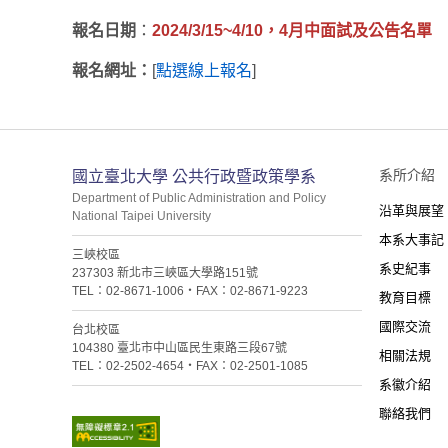
報名日期
：
2024/3/15~4/10，4月中面試及公告名單
報名網址：
[
點選線上報名
]
:::
系所介紹
國立臺北大學 公共行政暨政策學系
Department of Public Administration and Policy
沿革與展望
National Taipei University
本系大事記
三峽校區
系史紀事
237303 新北市三峽區大學路151號
TEL：02-8671-1006・FAX：02-8671-9223
教育目標
國際交流
台北校區
104380 臺北市中山區民生東路三段67號
相關法規
TEL：02-2502-4654・FAX：02-2501-1085
系徽介紹
聯絡我們