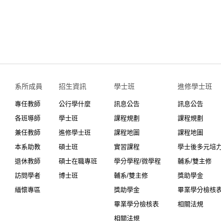
系所成員
招生資訊
學士班⠀⠀
進修學士班
專任教師
公行學什麼
訊息公告
訊息公告
各班導師
學士班
課程規劃
課程規劃
兼任教師
進修學士班
課程地圖
課程地圖
本系助教
碩士班
實習課程
學士後多元培
退休教師
碩士在職專班
學分學程/微學程
輔系/雙主修
訪問學者
博士班
輔系/雙主修
獎助學金
緬懷專區
獎助學金
畢業學分檢核
畢業學分檢核表
相關法規
相關法規