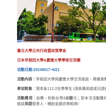
臺北大學公共行政暨政策學系
日本早稻田大學&慶應大學學術交流團
活動日期:
2024/6/17~6/21
活動內容：
早稻田大學與慶應大學交流座談、周邊景
參加對象
：限本系112-2在學學生 (須具備英語或日語
活動費用
：自費，約新台幣4萬
餘
元；若本次活動獲
座談
英語
發表人，補助金額亦將較高!