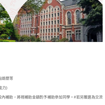
點遊歷等
能力)
校內補助，將視補助金額酌予補助參加同學。#若另獲選為交流