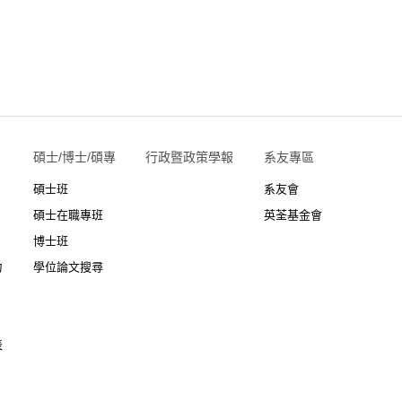
碩士/博士/碩專
行政暨政策學報
系友專區
碩士班
系友會
碩士在職專班
英荃基金會
博士班
力
學位論文搜尋
表