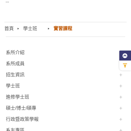
...
首頁
學士班⠀⠀
實習課程
:::
系所介紹
系所成員
招生資訊
學士班⠀⠀
進修學士班
碩士/博士/碩專
行政暨政策學報
系友專區