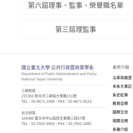
第六屆理事、監事、榮譽職名單
第三屆理監事
:::
系所介紹
國立臺北大學 公共行政暨政策學系
Department of Public Administration and Policy
沿革與展望
National Taipei University
本系大事記
三峽校區
系史紀事
237303 新北市三峽區大學路151號
TEL：02-8671-1006・FAX：02-8671-9223
教育目標
國際交流
台北校區
104380 臺北市中山區民生東路三段67號
相關法規
TEL：02-2502-4654・FAX：02-2501-1085
系徽介紹