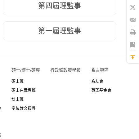
第四屆理監事
第一屆理監事
碩士/博士/碩專
行政暨政策學報
系友專區
碩士班
系友會
碩士在職專班
英荃基金會
博士班
力
學位論文搜尋
表