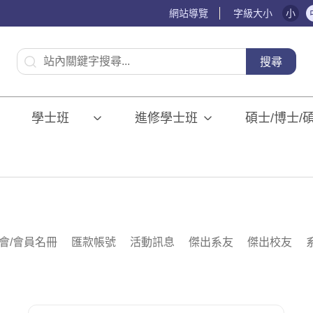
網站導覽
字級大小
小
:::
搜尋
學士班⠀⠀
進修學士班
碩士/博士/
會/會員名冊
匯款帳號
活動訊息
傑出系友
傑出校友