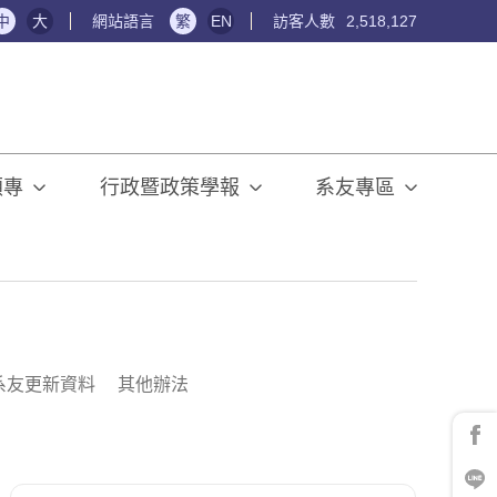
中
大
網站語言
繁
EN
訪客人數
2,518,127
碩專
行政暨政策學報
系友專區
系友更新資料
其他辦法