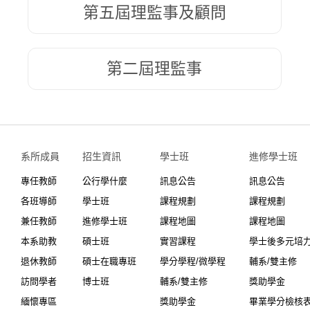
第五屆理監事及顧問
第二屆理監事
系所成員
招生資訊
學士班⠀⠀
進修學士班
專任教師
公行學什麼
訊息公告
訊息公告
各班導師
學士班
課程規劃
課程規劃
兼任教師
進修學士班
課程地圖
課程地圖
本系助教
碩士班
實習課程
學士後多元培
退休教師
碩士在職專班
學分學程/微學程
輔系/雙主修
訪問學者
博士班
輔系/雙主修
獎助學金
緬懷專區
獎助學金
畢業學分檢核