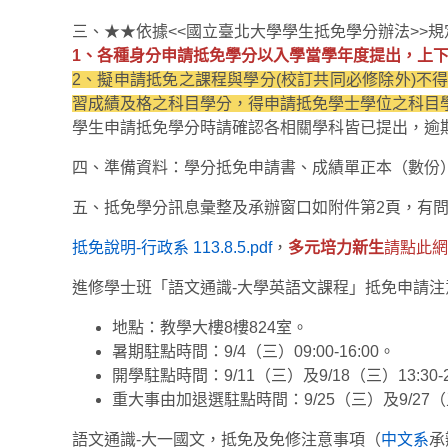
三、★★依據<<國立臺北大學學生抵免學分辦法>>規
1、各種身分申請抵免學分以入學當學年度提出，上
2、擬申請抵免之課程與學分(校訂共同必修除外)不
習成績及格之科目學分，得申請抵免學士學位之科目
學生申請抵免學分時請確認各相關學科皆已提出，逾
四、準備資料：學分抵免申請書、成績單正本（數份
五、抵免學分訊息彙整及承辦窗口如附件第2頁，有
抵免說明-行政系 113.8.5.pdf
，
多元培力新生
請點此網
進修學士班「語文通識-大學英語文課程」抵免申請
地點：教學大樓8樓824室。
暑期駐點時間：9/4（三）09:00-16:00。
開學駐點時間：9/11（三）及9/18（三）13:30-2
重大事由加退選駐點時間：9/25（三）及9/27（五）1
語文通識-大一國文，抵免及免修注意事項（
中文系
承