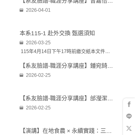
【系友臉譜-職涯分享講座】曾嘉怡學姐：玩轉大小數據：行政系典型職涯路徑分享
2026-04-01
本系115-1 赴外交換 甄選須知
2026-03-25
115年4月14日下午17時前繳交紙本文件至(台北、三峽)系辦公室，由各學制助教代收。
【系友臉譜-職涯分享講座】鍾宛錡學姐：一段跨界的人資旅程~從公共政策到企業人資
2026-02-25
【系友臉譜-職涯分享講座】邰瀅潔學姐：在你選擇之前---淺談職涯規劃
2026-02-25
【演講】在地食農 × 永續實踐：三小市集的ESG轉譯之路