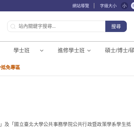
網站導覽
字級大小
小
:::
搜尋
學士班⠀⠀
進修學士班
碩士/博士/
分抵免專區
」及「國立臺北大學公共事務學院公共行政暨政策學系學生抵