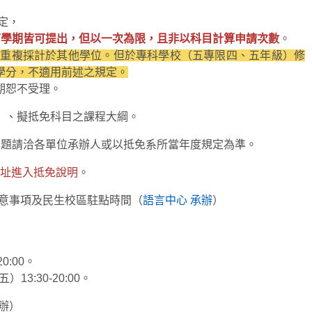
定，
下學期皆可提出，但以一次為限，且非以科目計算申請次數
。
得重複採計於其他學位。但於專科學校（五專限四、五年級）修
學分，不適用前述之規定。
期恕不受理。
）、擬抵免科目之課程大綱。
問題請洽各單位承辦人或以抵免系所當年度規定為準。
址進入抵免說明
。
注意事項及民生校區駐點時間（
語言中心
承辦
）
0:00。
3:30-20:00。
辦）