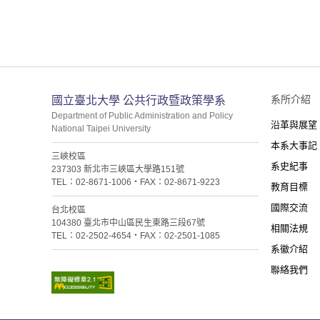
:::
系所介紹
國立臺北大學 公共行政暨政策學系
Department of Public Administration and Policy
沿革與展望
National Taipei University
本系大事記
三峽校區
系史紀事
237303 新北市三峽區大學路151號
TEL：02-8671-1006・FAX：02-8671-9223
教育目標
國際交流
台北校區
104380 臺北市中山區民生東路三段67號
相關法規
TEL：02-2502-4654・FAX：02-2501-1085
系徽介紹
聯絡我們