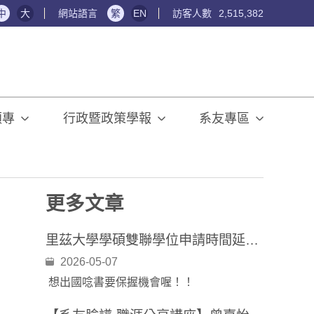
中
大
網站語言
繁
EN
訪客人數
2,515,382
碩專
行政暨政策學報
系友專區
更多文章
里茲大學學碩雙聯學位申請時間延長公告
2026-05-07
想出國唸書要保握機會喔！！