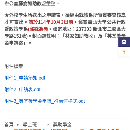
辦公室
蘇俞如助教
處彙整。
★外校學生所送出之申請表，須經由就讀系所實質審查核章
才可寄出。
請於114年10月3日前
，郵寄臺北大學公共行政
暨政策學系
(郵戳為憑
。郵寄地址：237303 新北市三峽區大
學路151號)。封面請註明：「林家如助教收」及「英荃獎學
金申請案」。
附件檔案
附件1_申請須知.pdf
附件2_申請表.odt
附件3_英荃獎學金申請_推薦信格式.odt
首頁
學士班⠀⠀
獎助學金