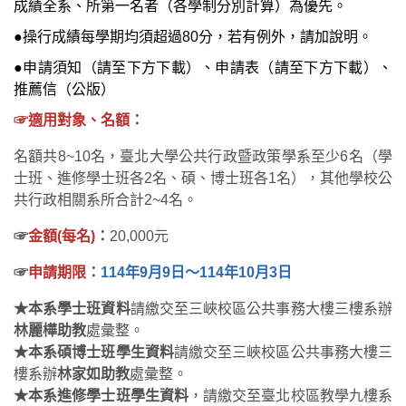
成績全系、所第一名者（各學制分別計算）為優先。
●操行成績每學期均須超過80分，若有例外，請加說明。
●申請須知（請至下方下載）、申請表（請至下方下載）
、
推薦信
（
公版
）
☞適用對象、名額
：
名額共8~10名，臺北大學公共行政暨政策學系至少6名（學
士班、進修學士班各2名、碩、博士班各1名），其他學校公
共行政相關系所合計2~4名。
☞
金額(每名)
：
20,000元
☞
申請期限
：
114年9月9日～114年10月3日
★本系學士班資料
請繳交至三峽校區公共事務大樓三樓系辦
林麗樺助教
處彙整。
★本系碩博士班學生資料
請繳交至三峽校區公共事務大樓三
樓系辦
林家如助教
處彙整。
★本系進修學士班學生資料
，請繳交至臺北校區教學九樓系