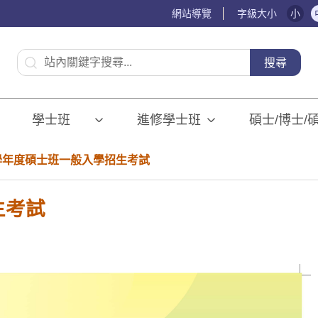
網站導覽
字級大小
小
:::
搜尋
學士班⠀⠀
進修學士班
碩士/博士/
2學年度碩士班一般入學招生考試
生考試