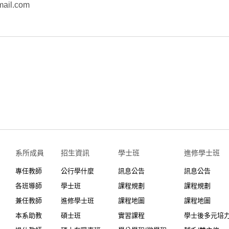
ail.com
系所成員
招生資訊
學士班⠀⠀
進修學士班
專任教師
公行學什麼
訊息公告
訊息公告
各班導師
學士班
課程規劃
課程規劃
兼任教師
進修學士班
課程地圖
課程地圖
本系助教
碩士班
實習課程
學士後多元培