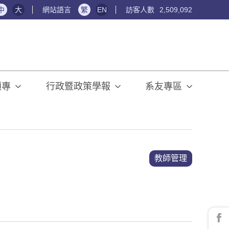
中
大
網站語言
繁
EN
訪客人數
2,509,092
碩專
行政暨政策學報
系友專區
教師管理