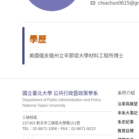
chiachun0615@gm
學歷
美國俄亥俄州立辛那堤大學材料工程所博士
:::
系所介紹
國立臺北大學 公共行政暨政策學系
Department of Public Administration and Policy
沿革與展望
National Taipei University
本系大事記
三峽校區
系史紀事
237303 新北市三峽區大學路151號
TEL：02-8671-1006・FAX：02-8671-9223
教育目標