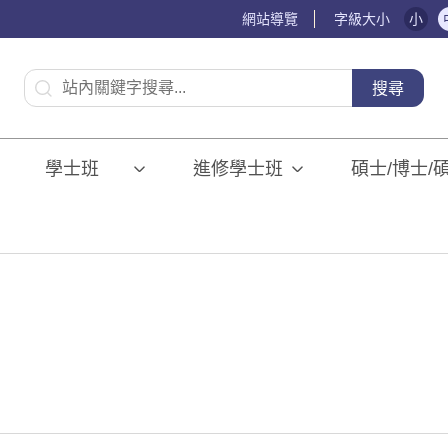
網站導覽
字級大小
小
:::
搜尋
學士班⠀⠀
進修學士班
碩士/博士/