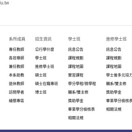
u.tw
系所成員
招生資訊
學士班⠀⠀
進修學士班
專任教師
公行學什麼
訊息公告
訊息公告
各班導師
學士班
課程規劃
課程規劃
兼任教師
進修學士班
課程地圖
課程地圖
本系助教
碩士班
實習課程
學士後多元培
退休教師
碩士在職專班
學分學程/微學程
輔系/雙主修
訪問學者
博士班
輔系/雙主修
獎助學金
緬懷專區
獎助學金
畢業學分檢核
畢業學分檢核表
相關法規
相關法規