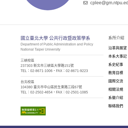
cplee@gm.ntpu.ed
:::
系所介紹
國立臺北大學 公共行政暨政策學系
Department of Public Administration and Policy
沿革與展望
National Taipei University
本系大事記
三峽校區
系史紀事
237303 新北市三峽區大學路151號
TEL：02-8671-1006・FAX：02-8671-9223
教育目標
國際交流
台北校區
104380 臺北市中山區民生東路三段67號
相關法規
TEL：02-2502-4654・FAX：02-2501-1085
系徽介紹
聯絡我們