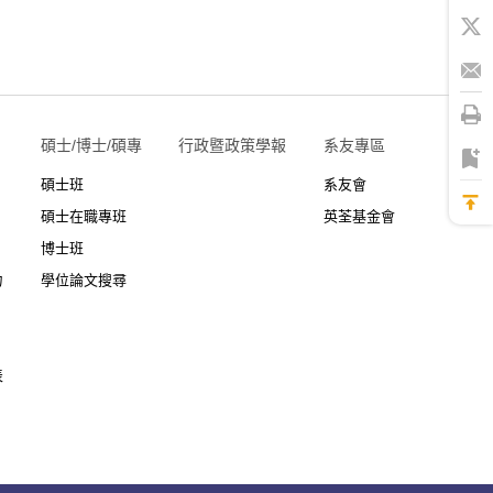
碩士/博士/碩專
行政暨政策學報
系友專區
碩士班
系友會
碩士在職專班
英荃基金會
博士班
力
學位論文搜尋
表