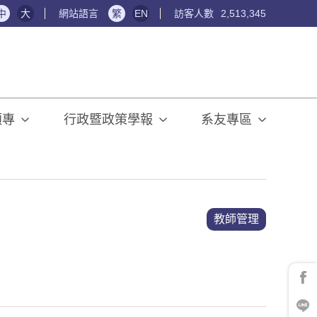
中
大
網站語言
繁
EN
訪客人數
2,513,345
碩專
行政暨政策學報
系友專區
教師管理