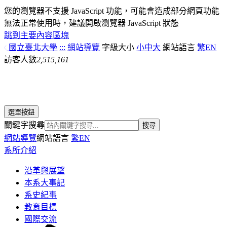
您的瀏覽器不支援 JavaScript 功能，可能會造成部分網頁功能
無法正常使用時，建議開啟瀏覽器 JavaScript 狀態
跳到主要內容區塊
國立臺北大學
:::
網站導覽
字級大小
小
中
大
網站語言
繁
EN
訪客人數
2,515,161
選單按鈕
關鍵字搜尋
搜尋
網站導覽
網站語言
繁
EN
系所介紹
沿革與展望
本系大事記
系史紀事
教育目標
國際交流