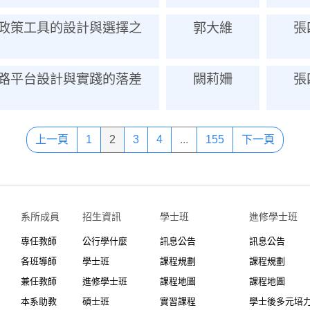
政策工具的設計與選擇之
郭大維
張
路平台設計與實踐的落差
闕莉姍
張
上一頁
1
2
3
4
...
155
下一頁
系所成員
招生資訊
學士班⠀⠀
進修學士班
專任教師
公行學什麼
訊息公告
訊息公告
各班導師
學士班
課程規劃
課程規劃
兼任教師
進修學士班
課程地圖
課程地圖
本系助教
碩士班
實習課程
學士後多元培