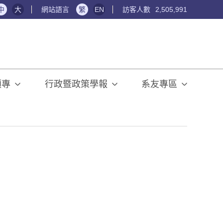
中
大
網站語言
繁
EN
訪客人數
2,505,991
碩專
行政暨政策學報
系友專區