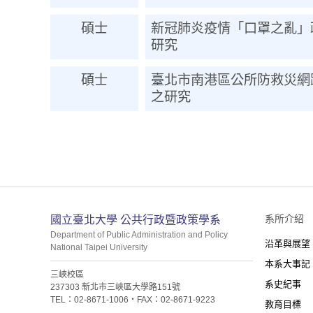
碩士
新冠肺炎疫情「口罩之亂」
研究
碩士
臺北市南港區公所防救災網
之研究
:::
系所介紹
國立臺北大學 公共行政暨政策學系
Department of Public Administration and Policy
沿革與展望
National Taipei University
本系大事記
三峽校區
系史紀事
237303 新北市三峽區大學路151號
TEL：02-8671-1006・FAX：02-8671-9223
教育目標