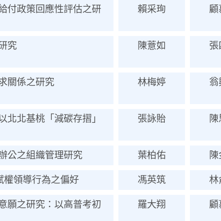
給付政策回應性評估之研
賴采珣
顧
研究
陳薏如
張
求關係之研究
林梅婷
翁
以北北基桃「減碳存摺」
張詠貽
陳
辦公之組織管理研究
葉柏佑
陳
賦權領導行為之偏好
馮英筑
林
意願之研究：以高普考初
羅大翔
顧