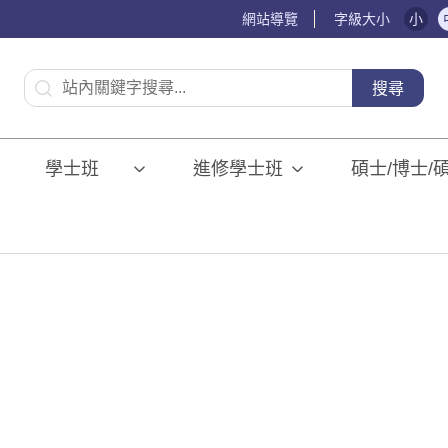
網站導覽
字級大小
小
:::
搜尋
學士班⠀⠀
進修學士班
碩士/博士/