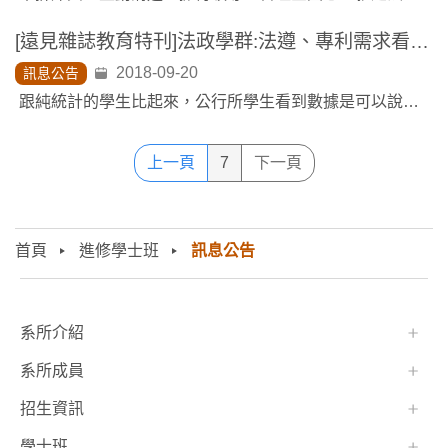
[遠見雜誌教育特刊]法政學群:法遵、專利需求看俏，跨域實習增國際視野
2018-09-20
訊息公告
跟純統計的學生比起來，公行所學生看到數據是可以說故事的，這是人文學科加數據分析的相輔相成。...
上一頁
7
下一頁
首頁
進修學士班
訊息公告
:::
系所介紹
系所成員
招生資訊
學士班⠀⠀