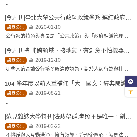
...
[今周刊]臺北大學公共行政暨政策學系 連結政府與人民 讓政策更「接地氣」
2020-01-10
訊息公告
公行系的特色與專長是「公共政策」與「政府組織管理」，但這兩者受到政治經濟環境的影響，以及法律的規範，所以一樣需要政治與法律專業。...
[今周刊特刊]跨領域、接地氣，有創意不怕機器人取代，解決社會問題~人文科系發展不設限
2019-12-10
訊息公告
哪些人適合讀公行系？羅清俊認為，對於人類行為與社會現象有興趣，特別是想了解這些為何發生、如何發生、有什麼後果的人，就很適合讀公行系。...
104 學年度以前入重補修「大一國文：經典閱讀與詮釋」選課說明
2019-08-21
訊息公告
...
[遠見雜誌大學特刊]法政學群:考照不是唯一，創業精神弭平學用落差
2019-02-22
訊息公告
不排斥與人互動溝通、擁有領導、管理企圖心，就是法政學群學生需要的特質。...