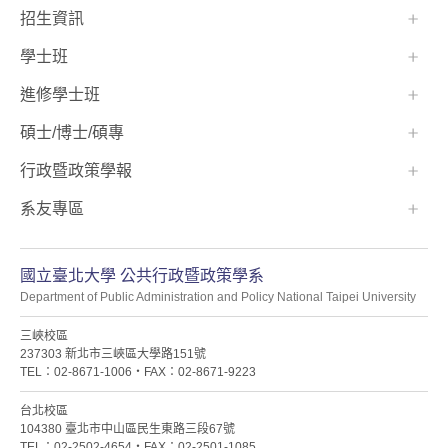
招生資訊
學士班⠀⠀
進修學士班
碩士/博士/碩專
行政暨政策學報
系友專區
國立臺北大學 公共行政暨政策學系
Department of Public Administration and Policy National Taipei University
三峽校區
237303 新北市三峽區大學路151號
TEL：02-8671-1006・FAX：02-8671-9223
台北校區
104380 臺北市中山區民生東路三段67號
TEL：02-2502-4654・FAX：02-2501-1085