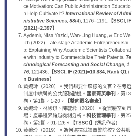
ce Motivation: Can Public Administration Educatio
n Help Cultivate It?
International Review of Admi
nistrative Sciences, 88
(4), 1176–1191.
【
SSCI, IF
(2021)=2.397
】
Aydemir, Nisa Yazici, Wan-Ling Huang, & Eric We
lch (2022). Late-stage Academic Entrepreneurshi
p: Explaining Why Academic Scientists Collaborat
e with Industry to Commercialize Their Patents.
Te
chnological Forecasting and Social Change, 1
76
, 121436.
【
SSCI, IF (2021)=10.884, Rank Q1 i
n Business
】
黃婉玲（2020）。我們想要什麼樣的文官？在考選
制度中噤聲的公共服務動機。
國家菁英季刊
，第13
卷，第1期，1-20。
【
雙向匿名審查
】
黃婉玲、林殿琪、陳毓蓉（2020）。從實驗室到市
場：產學邊界跨越機制分析。
科技管理學刊
，第25
卷，第2期，91-126
。
【
TSSCI
】
(通訊作者)
黃婉玲（2019）。為何選擇就讀軍警院校? 公共服