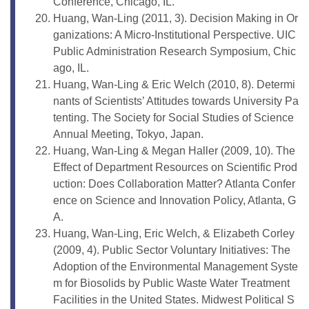
Conference, Chicago, IL.
Huang, Wan-Ling (2011, 3). Decision Making in Or
ganizations: A Micro-Institutional Perspective. UIC
Public Administration Research Symposium, Chic
ago, IL.
Huang, Wan-Ling & Eric Welch (2010, 8). Determi
nants of Scientists’ Attitudes towards University Pa
tenting. The Society for Social Studies of Science
Annual Meeting, Tokyo, Japan.
Huang, Wan-Ling & Megan Haller (2009, 10). The
Effect of Department Resources on Scientific Prod
uction: Does Collaboration Matter? Atlanta Confer
ence on Science and Innovation Policy, Atlanta, G
A.
Huang, Wan-Ling, Eric Welch, & Elizabeth Corley
(2009, 4). Public Sector Voluntary Initiatives: The
Adoption of the Environmental Management Syste
m for Biosolids by Public Waste Water Treatment
Facilities in the United States. Midwest Political S