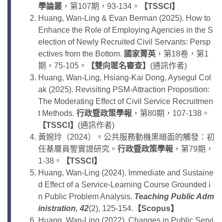
學論叢
，第107期，93-134。
【TSSCI】
Huang, Wan-Ling & Evan Berman (2025). How to
Enhance the Role of Employing Agencies in the S
election of Newly Recruited Civil Servants: Persp
ectives from the Bottom.
國家菁英
，第18卷，第1
期，75-105。
【雙向匿名審查】
(通訊作者)
Huang, Wan-Ling, Hsiang-Kai Dong, Aysegul Col
ak (2025). Revisiting PSM-Attraction Proposition:
The Moderating Effect of Civil Service Recruitmen
t Methods.
行政暨政策學報
，第80期，107-138。
【TSSCI】
(通訊作者)
黃婉玲（2024）。公共服務動機黑暗面的觸發：初
任基層員警實證研究。
行政暨政策學報
，第79期，
1-38。
【
TSSCI
】
Huang, Wan-Ling (2024). Immediate and Sustaine
d Effect of a Service-Learning Course Grounded i
n Public Problem Analysis.
Teaching Public Adm
inistration, 42
(2), 125-154.
【
Scopus
】
Huang, Wan-Ling (2022). Changes in Public Servi