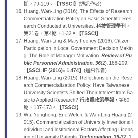
期，79-119。
【
TSSCI
】
(通訊作者)
Huang, Wan-Ling (2016). The Effects of Research
Commercialization Policy on Basic Scientific Res
earch Conducted at Universities.
科技管理學刊
，
第21卷，第4期，1-32
。
【
TSSCI
】
Huang, Wan-Ling & Mary Feeney (2016). Citizen
Participation in Local Government Decision Makin
g: The Role of Manager Motivation.
Review of Pu
blic Personnel Administration, 36
(2), 188-209.
【
SSCI
, IF (2016)= 1.474
】
(通訊作者)
Huang, Wan-Ling (2015). Reflections on the Rese
arch Commercialization Policy: Have Taiwanese
University Scientists Shifted Their Interest from Ba
sic to Applied Research?
行政暨政策學報
，第60
期，137-173。
【
TSSCI
】
Wu, Yonghong, Eric Welch, & Wan-Ling Huang (2
015). Commercialization of University Inventions: I
ndividual and Institutional Factors Affecting Licens
ing of University Patents.
Technovation, 36-37
, 1