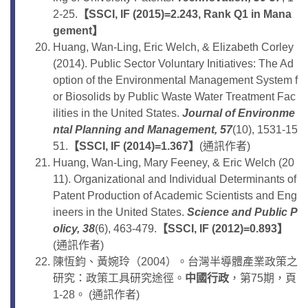
2-25.
【
SSCI, IF (2015)=2.243, Rank Q1 in Mana
gement
】
Huang, Wan-Ling, Eric Welch, & Elizabeth Corley
(2014). Public Sector Voluntary Initiatives: The Ad
option of the Environmental Management System f
or Biosolids by Public Waste Water Treatment Fac
ilities in the United States.
Journal of Environme
ntal Planning and Management, 57
(10), 1531-15
51.
【
SSCI, IF (2014)=1.367
】
(通訊作者)
Huang, Wan-Ling, Mary Feeney, & Eric Welch (20
11). Organizational and Individual Determinants of
Patent Production of Academic Scientists and Eng
ineers in the United States.
Science and Public P
olicy, 38
(6), 463-479.
【
SSCI, IF (2012)=0.893
】
(通訊作者)
陳恆鈞、黃婉玲（2004）。台灣半導體產業政策之
研究：政策工具研究途徑。
中國行政
，第75期，頁
1-28。 (通訊作者)