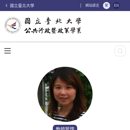
國立臺北大學
:::
網站語言
繁
EN
:::
教師管理