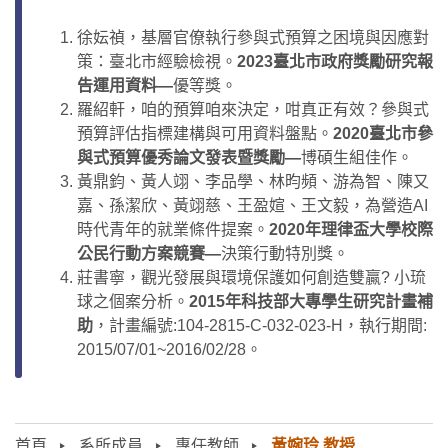
徐妘禎，基層官僚執行參與式預算之困境與因應對
策：臺北市經驗檢視。
2023臺北市政府獎勵研究報
告運用資料—
優等獎。
羅紹軒
，
咱的預算咱來決定，咁真正有效？參與式
預算評估指標建構與可用資料盤點
。
2020臺北市參
與式預算優秀論文發表暨獎勵—
博碩生組佳作。
黃鼎鈞、黃人翊、李品學、林昀頻、游為智、陳又
嘉、孫潔欣、黃翊慈、王盈媗、王文毅，為營造AI
時代青年的就業條件提案。
2020年理律盃大學校際
公民行動方案競賽—
決策行動特別獎。
莊書寧，觀光發展與環境保護如何創造雙贏? 小琉
球之個案分析。
2015年科技部大專學生研究計畫補
助
，計畫編號:104-2815-C-032-023-H，執行期間:
2015/07/01~2016/02/28。
首頁
系所成員
專任教師
黃婉玲 教授