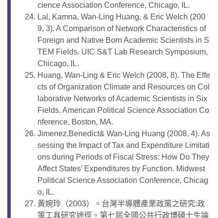
cience Association Conference, Chicago, IL.
Lal, Kamna, Wan-Ling Huang, & Eric Welch (200
9, 3). A Comparison of Network Characteristics of
Foreign and Native Born Academic Scientists in S
TEM Fields. UIC S&T Lab Research Symposium,
Chicago, IL.
Huang, Wan-Ling & Eric Welch (2008, 8). The Effe
cts of Organization Climate and Resources on Col
laborative Networks of Academic Scientists in Six
Fields. American Political Science Association Co
nference, Boston, MA.
Jimenez,Benedict& Wan-Ling Huang (2008, 4). As
sessing the Impact of Tax and Expenditure Limitati
ons during Periods of Fiscal Stress: How Do They
Affect States’ Expenditures by Function. Midwest
Political Science Association Conference, Chicag
o, IL.
黃婉玲（2003）。台灣半導體產業政策之研究:政
策工具研究途徑。第七屆全國公共行政博碩士生論