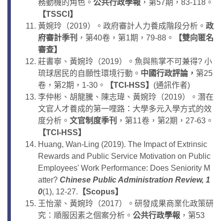
務動機的角色。
公共行政學報
，第57期，83-118。
【
TSSCI
】
黃婉玲（2019）。政府審計人力養成階段分析。
政
府審計季刊
，第40卷，第1期，79-88。
【
雙向匿名
審查
】
莊書寧、黃婉玲（2019）。魚與熊掌不可兼得? 小
琉球居民的自願性環境行動。
中國行政評論，
第25
卷，第2期，1-30。
【
TCI-HSS
】
(通訊作者)
李仲彬、胡龍騰、陳志瑋、黃婉玲（2019）。潛在
文官人才養成的第一哩路：大學多元入學方式的效
度分析。
文官制度季刊
，第11卷，第2期，27-63。
【
TCI-HSS
】
Huang, Wan-Ling (2019). The Impact of Extrinsic
Rewards and Public Service Motivation on Public
Employees' Work Performance: Does Seniority M
atter?
Chinese Public Administration Review
, 1
0
(1), 12-27.
【
Scopus
】
王怡瀠、黃婉玲（2017）。研發成果商業化政策研
究：順服因素之個案分析。
公共行政學報
，第53