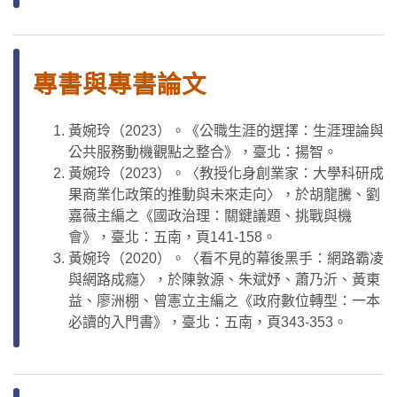
專書與專書論文
黃婉玲（2023）。《公職生涯的選擇：生涯理論與
公共服務動機觀點之整合》，臺北：揚智。
黃婉玲（2023）。〈教授化身創業家：大學科研成
果商業化政策的推動與未來走向〉，於胡龍騰、劉
嘉薇主編之《國政治理：關鍵議題、挑戰與機
會》，臺北：五南，頁141-158。
黃婉玲（2020）。〈看不見的幕後黑手：網路霸凌
與網路成癮〉，於陳敦源、朱斌妤、蕭乃沂、黃東
益、廖洲棚、曾憲立主編之《政府數位轉型：一本
必讀的入門書》，臺北：五南，頁343-353。