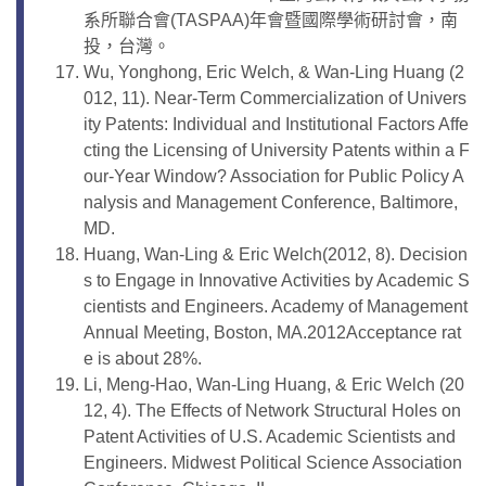
系所聯合會(TASPAA)年會暨國際學術研討會，南
投，台灣。
Wu, Yonghong, Eric Welch, & Wan-Ling Huang (2
012, 11). Near-Term Commercialization of Univers
ity Patents: Individual and Institutional Factors Affe
cting the Licensing of University Patents within a F
our-Year Window? Association for Public Policy A
nalysis and Management Conference, Baltimore,
MD.
Huang, Wan-Ling & Eric Welch(2012, 8). Decision
s to Engage in Innovative Activities by Academic S
cientists and Engineers. Academy of Management
Annual Meeting, Boston, MA.2012Acceptance rat
e is about 28%.
Li, Meng-Hao, Wan-Ling Huang, & Eric Welch (20
12, 4). The Effects of Network Structural Holes on
Patent Activities of U.S. Academic Scientists and
Engineers. Midwest Political Science Association