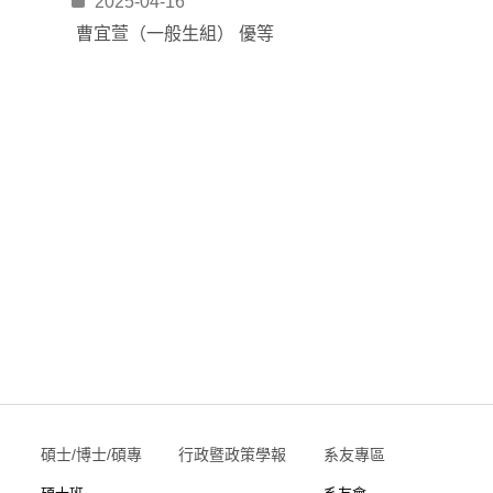
2025-04-16
曹宜萱（一般生組） 優等
碩士/博士/碩專
行政暨政策學報
系友專區