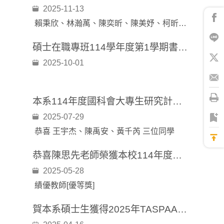
2025-11-13
賴秉欣、林瀚萭、陳奕昕、陳美妤、柯昕妤、王子瑄、許家綺、連庭誼、張庭甄
碩士在職專班114學年度第1學期書卷獎 獲獎名單
2025-10-01
本系114年度國科會大專生研究計畫通過申請名單
2025-07-29
恭喜 王宇杰、陳禹安、黃千芮 三位同學
恭喜陳思先老師榮獲本校114年度產學合作績優教師[優等獎]
2025-05-28
績優教師[優等獎]
賀本系碩士生獲得2025年TASPAA最佳碩士學位論文獎