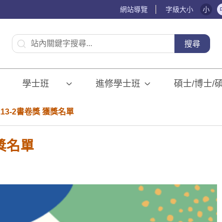
網站導覽
字級大小
小
:::
搜尋
學士班⠀⠀
進修學士班
碩士/博士/
13-2書卷獎 獲獎名單
獎名單