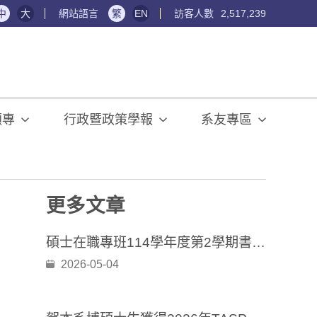
中
大
網站語言
繁
EN
訪客人數
2,517,239
碩專
行政暨政策學報
系友專區
更多文章
碩士在職專班114學年度第2學期書卷獎 獲獎名單
2026-05-04