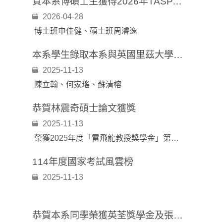
賀本系博碩士生獲得2026年TASPAA最佳碩士學位論文獎
2026-04-28
博士班申佳健、碩士班周濬逸
本系學生錄取本系與英國里茲大學學碩4+1雙聯學位計畫
2025-11-13
陳立翰、何家瑤、蘇清榕
恭賀林震奇碩士論文獲獎
2025-11-13
榮獲2025年度「雷飛龍教授獎學金」第一名 及114年度立法院獎助臺灣民主發展碩士論文
114年度國家考試風雲榜
2025-11-13
恭賀本系同學榮獲英荃獎學金及張金鑑獎學金