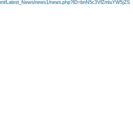
w/front/Latest_News/news1/news.php?ID=bnN5c3VfZmluYW5jZS