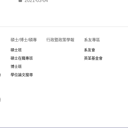
2021-03-04
碩士/博士/碩專
行政暨政策學報
系友專區
碩士班
系友會
碩士在職專班
英荃基金會
博士班
力
學位論文搜尋
表