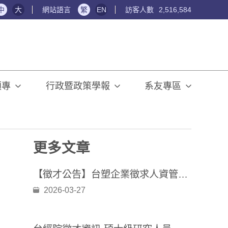
中
大
網站語言
繁
EN
訪客人數
2,516,584
碩專
行政暨政策學報
系友專區
更多文章
【徵才公告】台塑企業徵求人資管理師、總務管理師（正職職缺）
2026-03-27