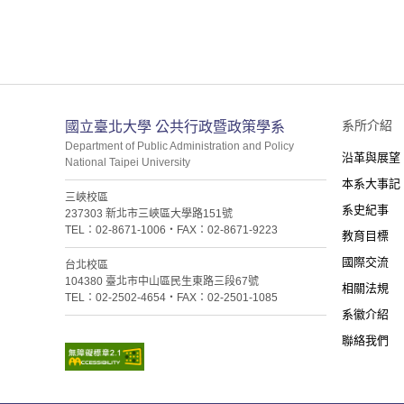
:::
系所介紹
國立臺北大學 公共行政暨政策學系
Department of Public Administration and Policy
沿革與展望
National Taipei University
本系大事記
三峽校區
系史紀事
237303 新北市三峽區大學路151號
TEL：02-8671-1006・FAX：02-8671-9223
教育目標
國際交流
台北校區
104380 臺北市中山區民生東路三段67號
相關法規
TEL：02-2502-4654・FAX：02-2501-1085
系徽介紹
聯絡我們