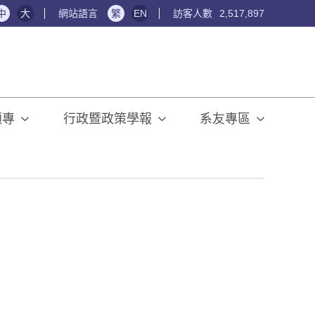
中
大
網站語言
繁
EN
訪客人數
2,517,897
碩專
行政暨政策學報
系友專區