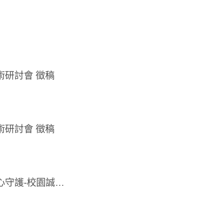
術研討會 徵稿
術研討會 徵稿
【代發】內政部消防署113年度-廉消防危 廉心守護-校園誠信體驗營