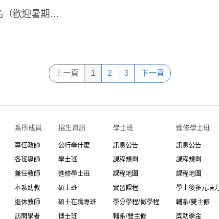
【代發】考選部高普考試司徵求試務助理30名（歡迎暑期工讀）
上一頁
1
2
3
下一頁
系所成員
招生資訊
學士班⠀⠀
進修學士班
專任教師
公行學什麼
訊息公告
訊息公告
各班導師
學士班
課程規劃
課程規劃
兼任教師
進修學士班
課程地圖
課程地圖
本系助教
碩士班
實習課程
學士後多元培
退休教師
碩士在職專班
學分學程/微學程
輔系/雙主修
訪問學者
博士班
輔系/雙主修
獎助學金