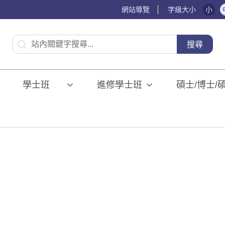
網站導覽
字級大小
小
:::
搜尋
學士班⠀⠀
進修學士班
碩士/博士/