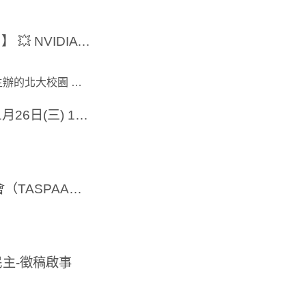
【COMPUTEX 2026 臺北大學校園同樂會 🔥】 💥 NVIDIA 執行長黃仁勳主題演講直播，再度登陸臺北大學！
全球 AI 浪潮持續升溫，今年由企管系 × 公行系共同主辦的北大校園 同樂會強勢回歸！去年 400 席秒殺，今年再次邀請大家與全球同步，一起見證 AI 未來科技的最新突破！🚀...
【NVIDIA RTX AI PC-臺北大學校園講座】11月26日(三) 10:00-12:00
第20屆「台灣公共行政與公共事務系所聯合會（TASPAA）」國際學術研討會徵稿公告
主-徵稿啟事