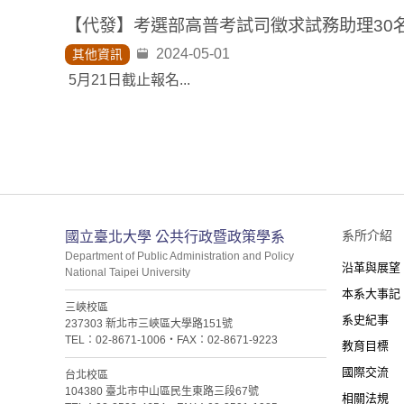
2024-05-01
其他資訊
5月21日截止報名...
:::
系所介紹
國立臺北大學 公共行政暨政策學系
Department of Public Administration and Policy
沿革與展望
National Taipei University
本系大事記
三峽校區
系史紀事
237303 新北市三峽區大學路151號
TEL：02-8671-1006・FAX：02-8671-9223
教育目標
國際交流
台北校區
104380 臺北市中山區民生東路三段67號
相關法規