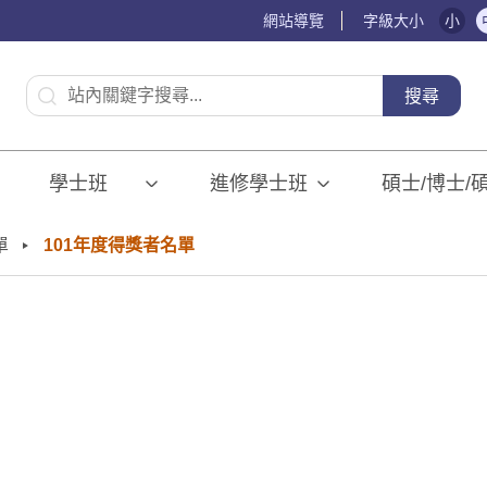
網站導覽
字級大小
小
:::
搜尋
學士班⠀⠀
進修學士班
碩士/博士/
單
101年度得獎者名單