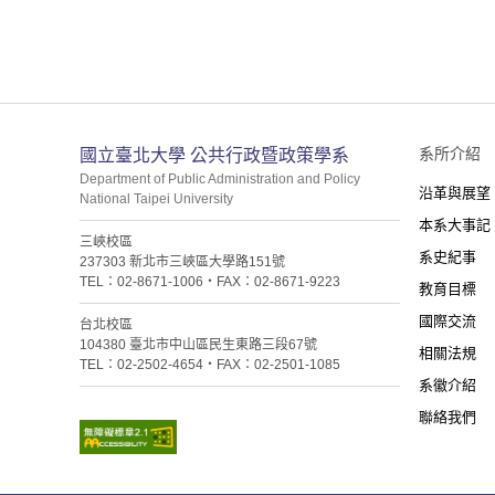
:::
系所介紹
國立臺北大學 公共行政暨政策學系
Department of Public Administration and Policy
沿革與展望
National Taipei University
本系大事記
三峽校區
系史紀事
237303 新北市三峽區大學路151號
TEL：02-8671-1006・FAX：02-8671-9223
教育目標
國際交流
台北校區
104380 臺北市中山區民生東路三段67號
相關法規
TEL：02-2502-4654・FAX：02-2501-1085
系徽介紹
聯絡我們