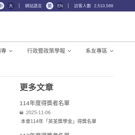
中
大
網站語言
繁
EN
訪客人數
2,510,588
碩專
行政暨政策學報
系友專區
更多文章
114年度得獎者名單
2025-11-06
本會114年「英荃獎學金」得獎名單