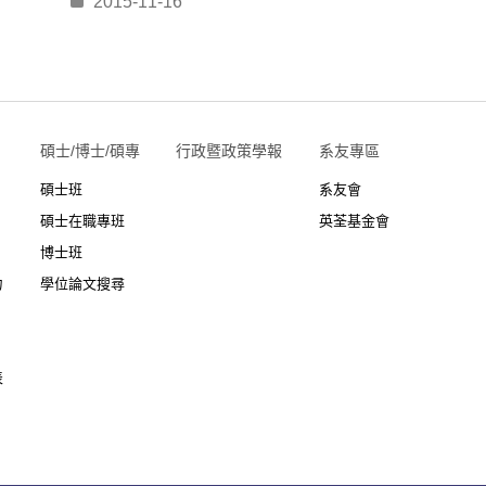
2015-11-16
碩士/博士/碩專
行政暨政策學報
系友專區
碩士班
系友會
碩士在職專班
英荃基金會
博士班
力
學位論文搜尋
表