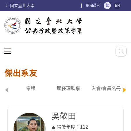
國立臺北大學
:::
網站語言
繁
EN
:::
傑出系友
章程
歷任理監事
入會/會員名冊
吳敬田
得獎年度：112