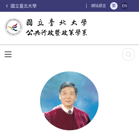
國立臺北大學
:::
網站語言
繁
EN
:::