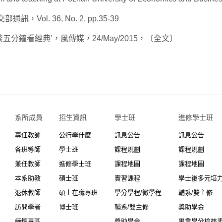
l. 36, No. 2, pp.35-39
五分鐘看經典’，風傳媒，24/May/2015，〔全文〕
系所成員
招生資訊
學士班⠀⠀
進修學士班
專任教師
公行學什麼
訊息公告
訊息公告
各班導師
學士班
課程規劃
課程規劃
兼任教師
進修學士班
課程地圖
課程地圖
本系助教
碩士班
實習課程
學士後多元培
退休教師
碩士在職專班
學分學程/微學程
輔系/雙主修
訪問學者
博士班
輔系/雙主修
獎助學金
緬懷專區
獎助學金
畢業學分檢核