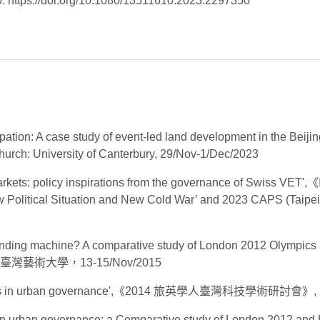
0. https://doi.org/10.1080/13511610.2023.2297350
ticipation: A case study of event-led land development in the 
hurch: University of Canterbury, 29/Nov-1/Dec/2023
arkets: policy inspirations from the governance of Swiss VET'
w Political Situation and New Cold War’ and 2023 CAPS (Taipei
randing machine? A comparative study of London 2012 Olympics
市：國立臺灣藝術大學，13-15/Nov/2015
events in urban governance',《2014 旅英學人臺灣科技學術研討會》, Sheffi
 in urban governance: a Comparative study of London 2012 and 