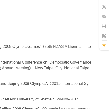
Beijing 2008 Olympic Games'《25th NZASIA Biennial Inte
,《International Conference on ’Democratic Governance
) Annual Meeting》, New Taipei City: National Taipei
 and Beijing 2008 Olympics',《2015 International Sy
eld: University of Sheffield, 29/Nov/2014
Beijing 2008 Olympics',《Olympic Legacies: Internati