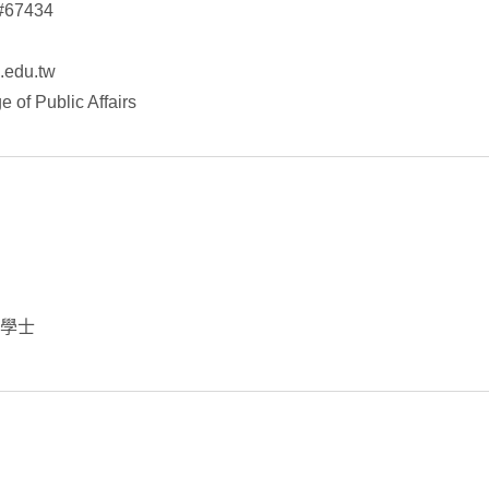
#67434
.edu.tw
 of Public Affairs
雙學士