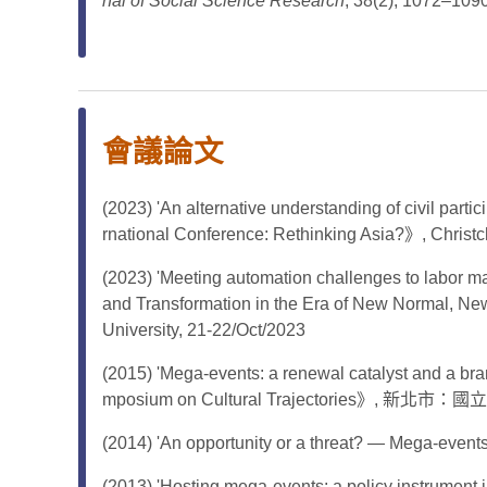
nal of Social Science Research
, 38(2), 1072–109
會議論文
(2023) 'An alternative understanding of civil par
rnational Conference: Rethinking Asia?》, Christc
(2023) 'Meeting automation challenges to labor m
and Transformation in the Era of New Normal, Ne
University, 21-22/Oct/2023
(2015) 'Mega-events: a renewal catalyst and a b
mposium on Cultural Trajectories》, 新北
(2014) 'An opportunity or a threat? — Mega-
(2013) 'Hosting mega-events: a policy instrument