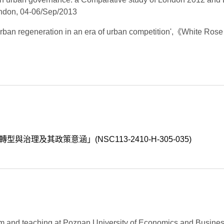
ondon, 04-06/Sep/2013
Urban regeneration in an era of urban competition',《White Ros
及其政策意涵」(NSC113-2410-H-305-035)
m and teaching at Poznan University of Economics and Busines