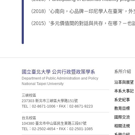
（2018）’心南向，心品牌－印尼學人在臺灣’，外交部通訊，Vo
（2015）’多元價值間的對話與共存，在哪？－也談
:::
系所介紹
國立臺北大學 公共行政暨政策學系
Department of Public Administration and Policy
沿革與展望
National Taipei University
本系大事記
三峽校區
系史紀事
237303 新北市三峽區大學路151號
TEL：02-8671-1006・FAX：02-8671-9223
教育目標
國際交流
台北校區
104380 臺北市中山區民生東路三段67號
相關法規
TEL：02-2502-4654・FAX：02-2501-1085
系徽介紹