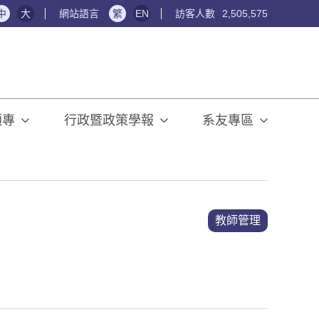
中
大
網站語言
繁
EN
訪客人數
2,505,575
碩專
行政暨政策學報
系友專區
教師管理