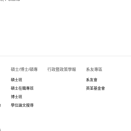
碩士/博士/碩專
行政暨政策學報
系友專區
碩士班
系友會
碩士在職專班
英荃基金會
博士班
力
學位論文搜尋
表