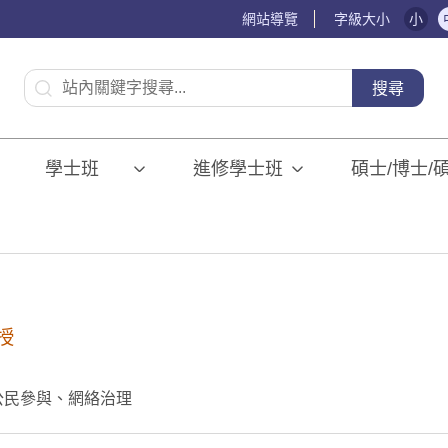
網站導覽
字級大小
小
:::
搜尋
學士班⠀⠀
進修學士班
碩士/博士/
授
公民參與、網絡治理