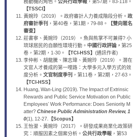
務動機的角色。
公共行政學報
，第57期，83-118。
【
TSSCI
】
黃婉玲（2019）。政府審計人力養成階段分析。
政
府審計季刊
，第40卷，第1期，79-88。
【
雙向匿名
審查
】
莊書寧、黃婉玲（2019）。魚與熊掌不可兼得? 小
琉球居民的自願性環境行動。
中國行政評論，
第25
卷，第2期，1-30。
【
TCI-HSS
】
(通訊作者)
李仲彬、胡龍騰、陳志瑋、黃婉玲（2019）。潛在
文官人才養成的第一哩路：大學多元入學方式的效
度分析。
文官制度季刊
，第11卷，第2期，27-63。
【
TCI-HSS
】
Huang, Wan-Ling (2019). The Impact of Extrinsic
Rewards and Public Service Motivation on Public
Employees' Work Performance: Does Seniority M
atter?
Chinese Public Administration Review
, 1
0
(1), 12-27.
【
Scopus
】
王怡瀠、黃婉玲（2017）。研發成果商業化政策研
究：順服因素之個案分析。
公共行政學報
，第53