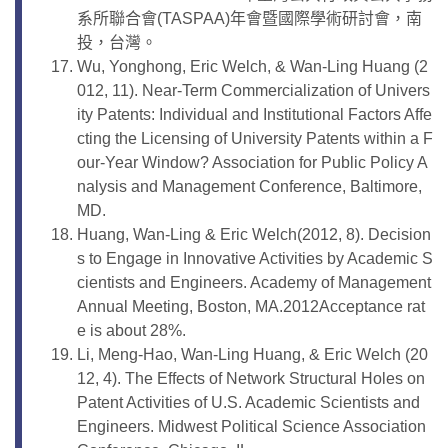
系所聯合會(TASPAA)年會暨國際學術研討會，南
投，台灣。
Wu, Yonghong, Eric Welch, & Wan-Ling Huang (2
012, 11). Near-Term Commercialization of Univers
ity Patents: Individual and Institutional Factors Affe
cting the Licensing of University Patents within a F
our-Year Window? Association for Public Policy A
nalysis and Management Conference, Baltimore,
MD.
Huang, Wan-Ling & Eric Welch(2012, 8). Decision
s to Engage in Innovative Activities by Academic S
cientists and Engineers. Academy of Management
Annual Meeting, Boston, MA.2012Acceptance rat
e is about 28%.
Li, Meng-Hao, Wan-Ling Huang, & Eric Welch (20
12, 4). The Effects of Network Structural Holes on
Patent Activities of U.S. Academic Scientists and
Engineers. Midwest Political Science Association