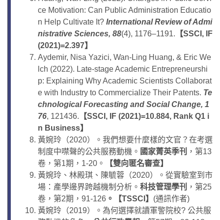
ce Motivation: Can Public Administration Educatio
n Help Cultivate It?
International Review of Admi
nistrative Sciences, 88
(4), 1176–1191.
【
SSCI, IF
(2021)=2.397
】
Aydemir, Nisa Yazici, Wan-Ling Huang, & Eric We
lch (2022). Late-stage Academic Entrepreneurshi
p: Explaining Why Academic Scientists Collaborat
e with Industry to Commercialize Their Patents.
Te
chnological Forecasting and Social Change, 1
76
, 121436.
【
SSCI, IF (2021)=10.884, Rank Q1 i
n Business
】
黃婉玲（2020）。我們想要什麼樣的文官？在考選
制度中噤聲的公共服務動機。
國家菁英季刊
，第13
卷，第1期，1-20。
【
雙向匿名審查
】
黃婉玲、林殿琪、陳毓蓉（2020）。從實驗室到市
場：產學邊界跨越機制分析。
科技管理學刊
，第25
卷，第2期，91-126
。
【
TSSCI
】
(通訊作者)
黃婉玲（2019）。為何選擇就讀軍警院校? 公共服