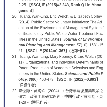
2-25.
【
SSCI, IF (2015)=2.243, Rank Q1 in Mana
gement
】
Huang, Wan-Ling, Eric Welch, & Elizabeth Corley
(2014). Public Sector Voluntary Initiatives: The Ad
option of the Environmental Management System f
or Biosolids by Public Waste Water Treatment Fac
ilities in the United States.
Journal of Environme
ntal Planning and Management, 57
(10), 1531-15
51.
【
SSCI, IF (2014)=1.367
】
(通訊作者)
Huang, Wan-Ling, Mary Feeney, & Eric Welch (20
11). Organizational and Individual Determinants of
Patent Production of Academic Scientists and Eng
ineers in the United States.
Science and Public P
olicy, 38
(6), 463-479.
【
SSCI, IF (2012)=0.893
】
(通訊作者)
陳恆鈞、黃婉玲（2004）。台灣半導體產業政策之
研究：政策工具研究途徑。
中國行政
，第75期，頁
1-28。 (通訊作者)