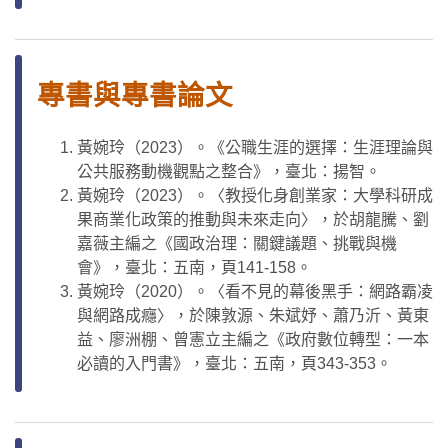
專書與專書論文
黃婉玲（2023）。《公職生涯的選擇：生涯理論與
公共服務動機觀點之整合》，臺北：揚智。
黃婉玲（2023）。〈教授化身創業家：大學科研成
果商業化政策的推動與未來走向〉，於胡龍騰、劉
嘉薇主編之《國政治理：關鍵議題、挑戰與機
會》，臺北：五南，頁141-158。
黃婉玲（2020）。〈看不見的幕後黑手：網路霸凌
與網路成癮〉，於陳敦源、朱斌妤、蕭乃沂、黃東
益、廖洲棚、曾憲立主編之《政府數位轉型：一本
必讀的入門書》，臺北：五南，頁343-353。