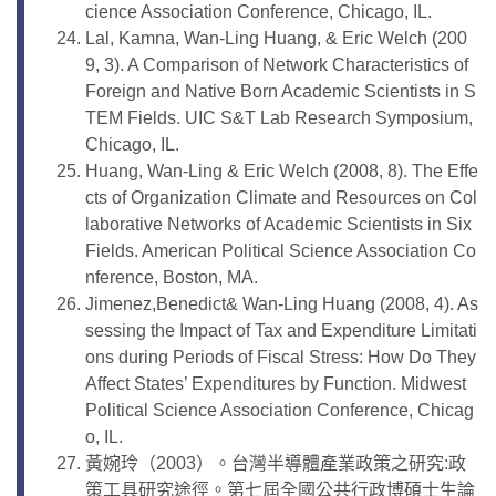
cience Association Conference, Chicago, IL.
Lal, Kamna, Wan-Ling Huang, & Eric Welch (200
9, 3). A Comparison of Network Characteristics of
Foreign and Native Born Academic Scientists in S
TEM Fields. UIC S&T Lab Research Symposium,
Chicago, IL.
Huang, Wan-Ling & Eric Welch (2008, 8). The Effe
cts of Organization Climate and Resources on Col
laborative Networks of Academic Scientists in Six
Fields. American Political Science Association Co
nference, Boston, MA.
Jimenez,Benedict& Wan-Ling Huang (2008, 4). As
sessing the Impact of Tax and Expenditure Limitati
ons during Periods of Fiscal Stress: How Do They
Affect States’ Expenditures by Function. Midwest
Political Science Association Conference, Chicag
o, IL.
黃婉玲（2003）。台灣半導體產業政策之研究:政
策工具研究途徑。第七屆全國公共行政博碩士生論