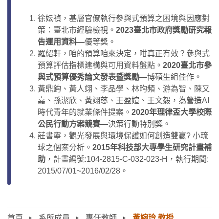
徐妘禎，基層官僚執行參與式預算之困境與因應對
策：臺北市經驗檢視。
2023臺北市政府獎勵研究報
告運用資料—
優等獎。
羅紹軒
，
咱的預算咱來決定，咁真正有效？參與式
預算評估指標建構與可用資料盤點
。
2020臺北市參
與式預算優秀論文發表暨獎勵—
博碩生組佳作。
黃鼎鈞、黃人翊、李品學、林昀頻、游為智、陳又
嘉、孫潔欣、黃翊慈、王盈媗、王文毅，為營造AI
時代青年的就業條件提案。
2020年理律盃大學校際
公民行動方案競賽—
決策行動特別獎。
莊書寧，觀光發展與環境保護如何創造雙贏? 小琉
球之個案分析。
2015年科技部大專學生研究計畫補
助
，計畫編號:104-2815-C-032-023-H，執行期間:
2015/07/01~2016/02/28。
首頁
系所成員
專任教師
黃婉玲 教授