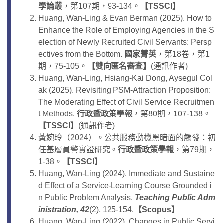
學論叢
，第107期，93-134。
【TSSCI】
Huang, Wan-Ling & Evan Berman (2025). How to
Enhance the Role of Employing Agencies in the S
election of Newly Recruited Civil Servants: Persp
ectives from the Bottom.
國家菁英
，第18卷，第1
期，75-105。
【雙向匿名審查】
(通訊作者)
Huang, Wan-Ling, Hsiang-Kai Dong, Aysegul Col
ak (2025). Revisiting PSM-Attraction Proposition:
The Moderating Effect of Civil Service Recruitmen
t Methods.
行政暨政策學報
，第80期，107-138。
【TSSCI】
(通訊作者)
黃婉玲（2024）。公共服務動機黑暗面的觸發：初
任基層員警實證研究。
行政暨政策學報
，第79期，
1-38。
【
TSSCI
】
Huang, Wan-Ling (2024). Immediate and Sustaine
d Effect of a Service-Learning Course Grounded i
n Public Problem Analysis.
Teaching Public Adm
inistration, 42
(2), 125-154.
【
Scopus
】
Huang, Wan-Ling (2022). Changes in Public Servi