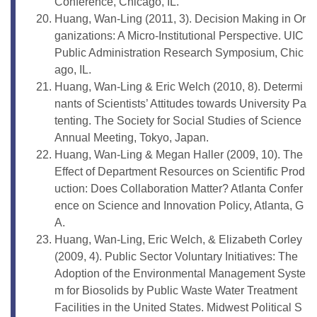
Conference, Chicago, IL.
Huang, Wan-Ling (2011, 3). Decision Making in Or
ganizations: A Micro-Institutional Perspective. UIC
Public Administration Research Symposium, Chic
ago, IL.
Huang, Wan-Ling & Eric Welch (2010, 8). Determi
nants of Scientists’ Attitudes towards University Pa
tenting. The Society for Social Studies of Science
Annual Meeting, Tokyo, Japan.
Huang, Wan-Ling & Megan Haller (2009, 10). The
Effect of Department Resources on Scientific Prod
uction: Does Collaboration Matter? Atlanta Confer
ence on Science and Innovation Policy, Atlanta, G
A.
Huang, Wan-Ling, Eric Welch, & Elizabeth Corley
(2009, 4). Public Sector Voluntary Initiatives: The
Adoption of the Environmental Management Syste
m for Biosolids by Public Waste Water Treatment
Facilities in the United States. Midwest Political S