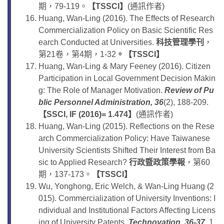
期，79-119。
【
TSSCI
】
(通訊作者)
Huang, Wan-Ling (2016). The Effects of Research
Commercialization Policy on Basic Scientific Res
earch Conducted at Universities.
科技管理學刊
，
第21卷，第4期，1-32
。
【
TSSCI
】
Huang, Wan-Ling & Mary Feeney (2016). Citizen
Participation in Local Government Decision Makin
g: The Role of Manager Motivation.
Review of Pu
blic Personnel Administration, 36
(2), 188-209.
【
SSCI
, IF (2016)= 1.474
】
(通訊作者)
Huang, Wan-Ling (2015). Reflections on the Rese
arch Commercialization Policy: Have Taiwanese
University Scientists Shifted Their Interest from Ba
sic to Applied Research?
行政暨政策學報
，第60
期，137-173。
【
TSSCI
】
Wu, Yonghong, Eric Welch, & Wan-Ling Huang (2
015). Commercialization of University Inventions: I
ndividual and Institutional Factors Affecting Licens
ing of University Patents.
Technovation, 36-37
, 1