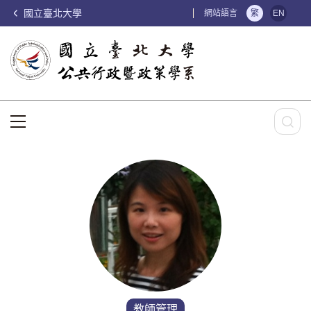
國立臺北大學
:::
網站語言
繁
EN
:::
教師管理