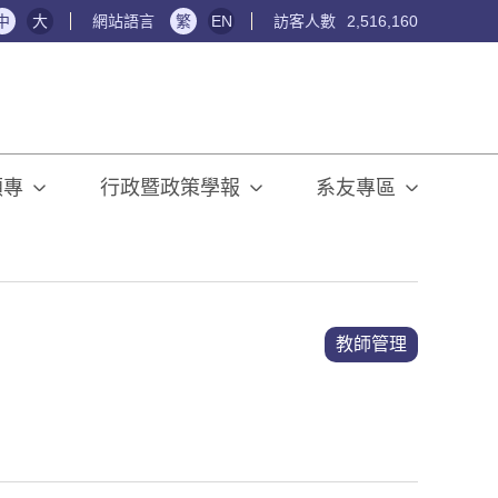
中
大
網站語言
繁
EN
訪客人數
2,516,160
碩專
行政暨政策學報
系友專區
教師管理