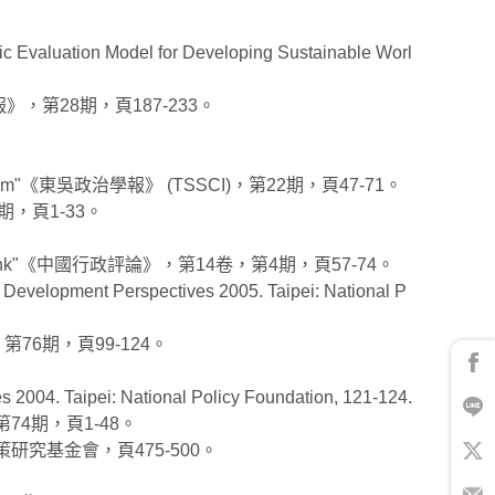
valuation Model for Developing Sustainable Worl
第28期，頁187-233。
nning System"《東吳政治學報》 (TSSCI)，第22期，頁47-71。
，頁1-33。
rrections Think"《中國行政評論》，第14卷，第4期，頁57-74。
n Development Perspectives 2005. Taipei: National P
6期，頁99-124。
 2004. Taipei: National Policy Foundation, 121-124.
4期，頁1-48。
究基金會，頁475-500。