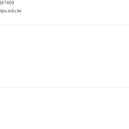
機67469
pu.edu.tw