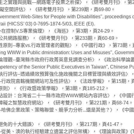
主之實踐與挑戰—網路電子投票之析探〉，《研考雙月刊》，第242
障礙空間評估〉，《研考雙月刊》，第239期，頁69-80。
rnment Web-Sites for People with Disabilities", proceedings o
aii (HICSS’ 03) 0-7695-1874-5/03, IEEE (EI).
外在控制V.S專業倫理〉，《海巡》，第3期，頁24-29。
共網路服務〉，《研考雙月刊》，第233期，頁60-69。
原則--專家vs.行政管理者的觀點〉，《中國行政》，第73期，頁9
WWW in Public dministration: Uses and Misuses", Government 
觀--臺灣縣市政府行政菁英意見調查分析〉，《政治科學論叢》 (TS
 the Senior Public Executives in Taiwan”, Chinese Public
執行評估--透過績效預算強化施政機關之目標管理與績效評估〉，《
-行政院直轄機關網站可及性評估〉，《法政學報》，第15期，頁15
則〉，《行政暨政策學報》，第3期，頁185-212。
站設計：台灣省二十一縣市政府WWW網站內容評估〉，《中國行政
障礙之智慧政府網站〉，《研考雙月刊》，第221期，頁68-74。
-哈佛企業政策、策略聯盟、競爭力分析...還是其他？〉，《中國行政
避免的十大錯誤〉，《研考雙月刊》，第217期，頁41-47。
-從美、澳的執行經驗建立適當之評估架構〉，《理論與政策》(TSS