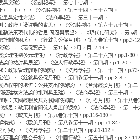
困境與突破〉，《公訓報導》，第七十七期。
（上）（下）〉，《公訓報導》，第七十四、七十六期。
的定量與定性方法〉，《法商學報》，第三十一期。
體制：政府再造運動的省思〉，《公訓報導》，第六十九十期。
推動決策現代化的省思:問題與展望〉，《現代化研究》，第5期，1
肥計劃的困境〉，《銓敘與公保月刊》，第五卷第十期，pp.3-1
破〉，《環保資訊》，第15期，3月，頁12-19。
經濟理性到多元理性〉，《行政學報》，第二十六期，pp.1-30。
法論的檢討與展望〉，《空大行政學報》，第四期，p.1-20。
究：政策管理體系的觀點〉，《法商學報》，第三十一期，p.73-1
定位〉，《銓敘與公保月刊》，第四卷第十一期，pp.3-8。
發展過程中的地位：公共支出的觀察〉，《台灣經濟月刊》，第二
：問題建構方法論的批判與重建〉，《法商學報》，第三十期。
體系：美國經驗及其對我國的挑戰〉，《研考月刊》，第十八卷第四期
的迷思：政策利害關係人角度的觀察〉，《法商學報》，第二十九期，p
〉，《歐美月刊》，第九卷第十期，pp.116-130。
模式〉，《歐美月刊》，第八卷第十一期，pp.71-84。
研究〉，《法商學報》，第二十八期，pp.81-112。
距理論的整合分析〉，《中國行政》，第五十四期，pp.87-112。