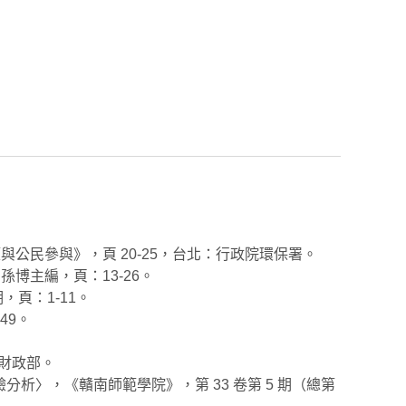
與公民參與》，頁 20-25，台北：行政院環保署。
博主編，頁：13-26。
，頁：1-11。
49。
：財政部。
析〉，《贛南師範學院》，第 33 卷第 5 期（總第