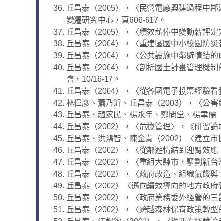
丘昌泰（2005），〈民營電廠興建過程中
變遷研究中心，頁606-617。
丘昌泰（2005），〈績效薪俸中變動薪評定方
丘昌泰（2004），〈重建區國中小校園防災教
丘昌泰（2004），〈公共設施中鄰避情結的成
丘昌泰（2004），〈剖析國土計畫管理機制
會，10/16-17。
丘昌泰（2004），〈從各國電子投票經驗看
林偉彥、蕭乃沂、丘昌泰（2003），〈公害
丘昌泰、趙家民、楊永年、鄭問堂、楊聿儒（
丘昌泰（2002），〈危機管理〉，《研習論壇
丘昌泰、洪鴻智、陳金貴（2002）〈建立
丘昌泰（2002），〈從鄰避情結到迎臂效應
丘昌泰（2002），〈重組大縣市，擘劃新台
丘昌泰（2002），〈政府改造、組織氣餒與
丘昌泰（2002）〈邁向績效導向的地方政府管
丘昌泰（2002），〈政府業務委外經營的三部
丘昌泰（2002），〈跨越森林保育政策轉型的