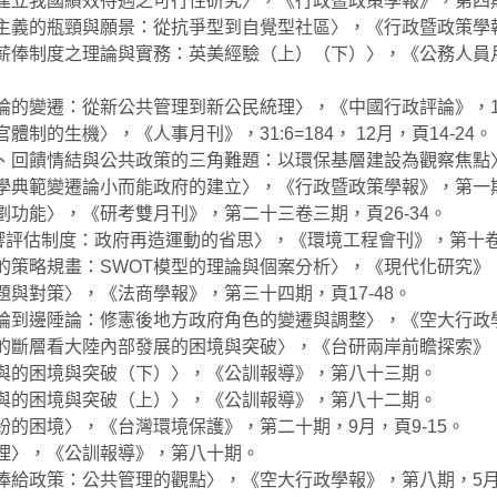
建立我國績效待遇之可行性研究〉，《行政暨政策學報》，第四期，
區主義的瓶頸與願景：從抗爭型到自覺型社區〉，《行政暨政策學報
效薪俸制度之理論與實務：英美經驗（上）（下）〉，《公務人員
的變遷：從新公共管理到新公民統理〉，《中國行政評論》，10:1，
制的生機〉，《人事月刊》，31:6=184， 12月，頁14-24。
治、回饋情結與公共政策的三角難題：以環保基層建設為觀察焦
學典範變遷論小而能政府的建立〉，《行政暨政策學報》，第一期，
劃功能〉，《研考雙月刊》，第二十三卷三期，頁26-34。
響評估制度：政府再造運動的省思〉，《環境工程會刊》，第十卷第
的策略規畫：SWOT模型的理論與個案分析〉，《現代化研究》，第
題與對策〉，《法商學報》，第三十四期，頁17-48。
心論到邊陲論：修憲後地方政府角色的變遷與調整〉，《空大行政學
帶的斷層看大陸內部發展的困境與突破〉，《台研兩岸前瞻探索》
參與的困境與突破（下）〉，《公訓報導》，第八十三期。
參與的困境與突破（上）〉，《公訓報導》，第八十二期。
紛的困境〉，《台灣環境保護》，第二十期，9月，頁9-15。
管理〉，《公訓報導》，第八十期。
俸給政策：公共管理的觀點〉，《空大行政學報》，第八期，5月，頁