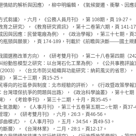
鄰避情結的解析與因應〉，柳中明編輯，《氣候變遷、衝擊、因
式芻議〉，六月，《公務人員月刊》，第 108期，頁 19-27。
育之研究〉，《教育研究資訊》，第十二卷第六期，頁 141-172
因與因應：民營電廠為例〉，《政治學報》，第三十七期，頁37-1
的瓶頸與願景〉，頁 174-189，刊載於《前瞻與決斷——國
我國選務改革方向〉，《研考雙月刊》，第二十八卷第四期（242號
糾紛動態模型之研究：以台灣石化工業為例〉，《公共事務評論》，
2003），〈台北市防災組織與功能研究：納莉風災的省思〉，《
》，第二十三期，頁15-25。
市民導向的社區參與制度：北市經驗的評析〉，《行政暨政策學報》
：台灣環保抗爭的問題與出路〉，《政治科學論叢》，第十七期，十二
灣〉，《考銓季刊》，第三十二期，十月，頁35-45。
士氣激勵〉，《人事月刊》，第三十五卷第五期二○七期，頁37-4
理〉，《研考雙月刊》，六月，26:3，頁46-56。
曲模式〉，《人事月刊》，五月，34:54，頁49-53。
斷層〉，《台灣林業》，二月，28:1，頁12-17。