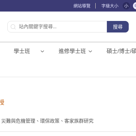
網站導覽
字級大小
小
:::
搜尋
學士班⠀⠀
進修學士班
碩士/博士/
授
、災難與危機管理、環保政策、客家族群研究