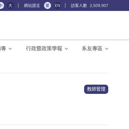
中
大
網站語言
繁
EN
訪客人數
2,509,907
碩專
行政暨政策學報
系友專區
教師管理