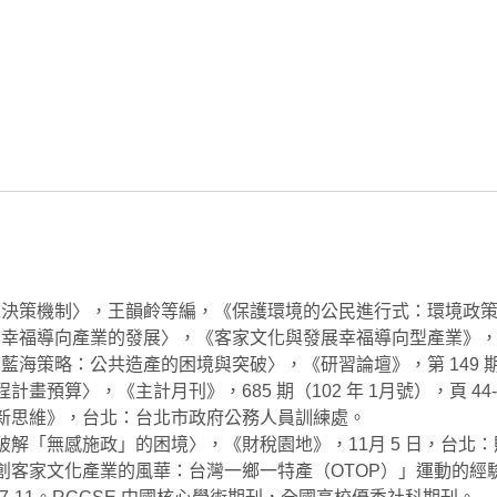
的環境決策機制〉，王韻鹷等編，《保護環境的公民進行式：環境政策
進梅州幸福導向產業的發展〉，《客家文化與發展幸福導向型產業》，孫
業的藍海策略：公共造產的困境與突破〉，《研習論壇》，第 149 期
畫預算〉，《主計月刊》，685 期（102 年 1月號），頁 44-
理新思維》，台北：台北市政府公務人員訓練處。
破解「無感施政」的困境〉，《財稅園地》，11月 5 日，台北
創客家文化產業的風華：台灣一鄉一特產（OTOP）」運動的經驗分