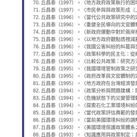
丘昌泰（1997），〈地方政府政策執行的
丘昌泰（1997），〈市民參與與政策形成
丘昌泰（1996），〈當代公共政策研究中
丘昌泰（1996），〈重健全民導向的文官
丘昌泰（1996），〈新政府運動中對於兩岸
丘昌泰（1996），〈以地方政府觀點透視減
丘昌泰（1996），〈我國公害糾紛的糾葛與突
丘昌泰（1995），〈政策科學的民主化：從
丘昌泰（1995），〈比較公共政策：研究方
丘昌泰（1995），〈我國環境管制政策之研
丘昌泰（1995），〈政府改革與文官體制的
丘昌泰（1995），〈地方政府在台灣經濟
丘昌泰（1994），〈政策分析與問題建構
丘昌泰（1994），〈危機狀態下的災變管理
丘昌泰（1994），〈探索石化工業環境糾紛
丘昌泰（1994），〈當代政策評估典範的發展
丘昌泰（1993），〈當前美國環境糾紛的調解
丘昌泰（1993），〈美國環境保護政策體系之
丘昌泰（1993），〈知識應用與政策制定：差