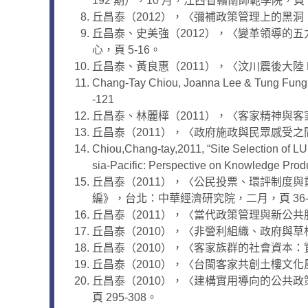
192 期），10 月，江西省贛南師範學院，頁
丘昌泰（2012），〈彌補政策管理上的黑洞
丘昌泰、史美強（2012），〈變革領導的
心，頁 5-16。
丘昌泰、黃良惠（2011），〈汶川震後大陸 N
Chang-Tay Chiou, Joanna Lee & Tung Fung (2
-121
丘昌泰、林麗樺（2011），〈客家精神與
丘昌泰（2011），〈政府施政與民眾感受之間
Chiou,Chang-tay,2011, “Site Selection of LUL
sia-Pacific: Perspective on Knowledge Prod
丘昌泰（2011），〈公民投票、環評制度
編》，台北：中華經濟研究院，二月，頁 36-
丘昌泰（2011），〈當代政策管理與新公共服務
丘昌泰（2010），〈非營利組織、政府與草
丘昌泰（2010），〈客家族群的社會資本：
丘昌泰（2010），〈台閩客家共創土樓文化風
丘昌泰（2010），〈建構實用導向的公共
頁 295-308。