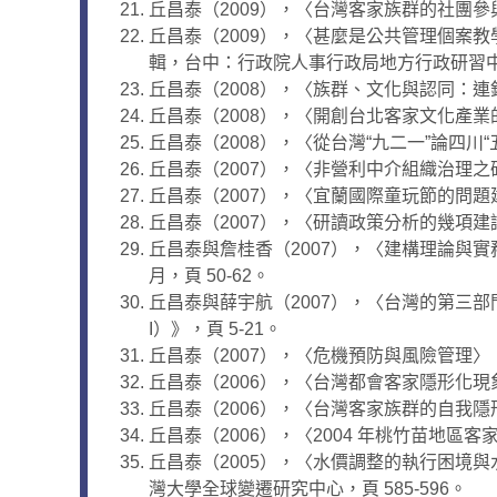
丘昌泰（2009），〈台灣客家族群的社團參
丘昌泰（2009），〈甚麼是公共管理個案
輯，台中：行政院人事行政局地方行政研習
丘昌泰（2008），〈族群、文化與認同：連
丘昌泰（2008），〈開創台北客家文化產業的
丘昌泰（2008），〈從台灣“九二一”論四川“
丘昌泰（2007），〈非營利中介組織治理之
丘昌泰（2007），〈宜蘭國際童玩節的問題建
丘昌泰（2007），〈研讀政策分析的幾項建議〉
丘昌泰與詹桂香（2007），〈建構理論與實
月，頁 50-62。
丘昌泰與薛宇航（2007），〈台灣的第三部
I）》，頁 5-21。
丘昌泰（2007），〈危機預防與風險管理〉，《
丘昌泰（2006），〈台灣都會客家隱形化現象
丘昌泰（2006），〈台灣客家族群的自我
丘昌泰（2006），〈2004 年桃竹苗地區
丘昌泰（2005），〈水價調整的執行困境
灣大學全球變遷研究中心，頁 585-596。