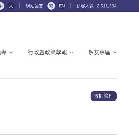
中
大
網站語言
繁
EN
訪客人數
2,511,394
碩專
行政暨政策學報
系友專區
教師管理