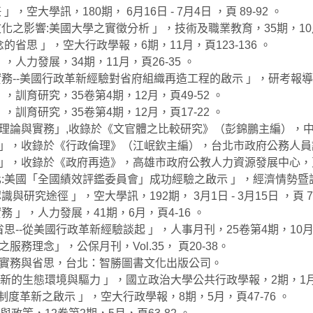
空大學訊，180期， 6月16日 - 7月4日 ，頁 89-92 。
化之影響:美國大學之實徵分析 」，技術及職業教育，35期，10月，
的省思 」，空大行政學報，6期，11月，頁123-136 。
，人力發展，34期，11月，頁26-35 。
務--美國行政革新經驗對省府組織再造工程的啟示 」，研考報導，3
，訓育研究，35卷第4期，12月，頁49-52 。
，訓育研究，35卷第4期，12月，頁17-22 。
之理論與實務」,收錄於《文官體之比較研究》（彭錦鵬主編），中央
益」，收錄於《行政倫理》（江岷欽主編），台北市政府公務人員訓練
程」，收錄於《政府再造》，高雄市政府公教人力資源發展中心，頁2
化:美國「全國績效評鑑委員會」成功經驗之啟示 」，經濟情勢暨評論
研究途徑 」，空大學訊，192期， 3月1日 - 3月15日 ，頁 72
務 」，人力發展，41期，6月，頁4-16 。
省思--從美國行政革新經驗談起 」，人事月刊，25卷第4期，10月，
服務理念」，公保月刊，Vol.35， 頁20-38。
論、實務與省思，台北：智勝圖書文化出版公司。
政革新的生態環境與驅力 」，國立政治大學公共行政學報，2期，1月，
事制度革新之啟示 」，空大行政學報，8期，5月，頁47-76 。