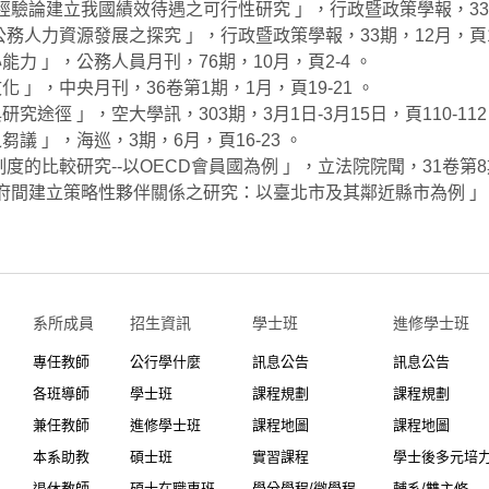
方經驗論建立我國績效待遇之可行性研究 」，行政暨政策學報，33期，
公務人力資源發展之探究 」，行政暨政策學報，33期，12月，頁1-
能力 」，公務人員月刊，76期，10月，頁2-4 。
化 」，中央月刊，36卷第1期，1月，頁19-21 。
究途徑 」，空大學訊，303期，3月1日-3月15日，頁110-112
芻議 」，海巡，3期，6月，頁16-23 。
制度的比較研究--以OECD會員國為例 」，立法院院聞，31卷第8期
方政府間建立策略性夥伴關係之研究：以臺北市及其鄰近縣市為例 」，
系所成員
招生資訊
學士班⠀⠀
進修學士班
專任教師
公行學什麼
訊息公告
訊息公告
各班導師
學士班
課程規劃
課程規劃
兼任教師
進修學士班
課程地圖
課程地圖
本系助教
碩士班
實習課程
學士後多元培
退休教師
碩士在職專班
學分學程/微學程
輔系/雙主修