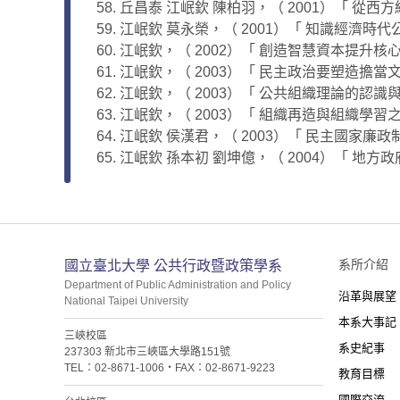
丘昌泰 江岷欽 陳柏羽，（ 2001）「 從西
江岷欽 莫永榮，（ 2001）「 知識經濟時代
江岷欽，（ 2002）「 創造智慧資本提升核心
江岷欽，（ 2003）「 民主政治要塑造擔當文
江岷欽，（ 2003）「 公共組織理論的認識與研
江岷欽，（ 2003）「 組織再造與組織學習之
江岷欽 侯漢君，（ 2003）「 民主國家廉政
江岷欽 孫本初 劉坤億，（ 2004）「 地
:::
系所介紹
國立臺北大學 公共行政暨政策學系
Department of Public Administration and Policy
沿革與展望
National Taipei University
本系大事記
三峽校區
系史紀事
237303 新北市三峽區大學路151號
TEL：02-8671-1006・FAX：02-8671-9223
教育目標
國際交流