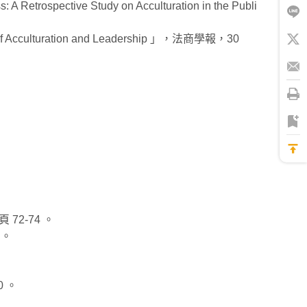
 Retrospective Study on Acculturation in the Publi
ts of Acculturation and Leadership 」，法商學報，30
72-74 。
 。
 。