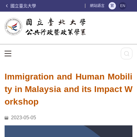
國立臺北大學
:::
網站語言
繁
EN
:::
Immigration and Human Mobili
ty in Malaysia and its Impact W
orkshop
2023-05-05