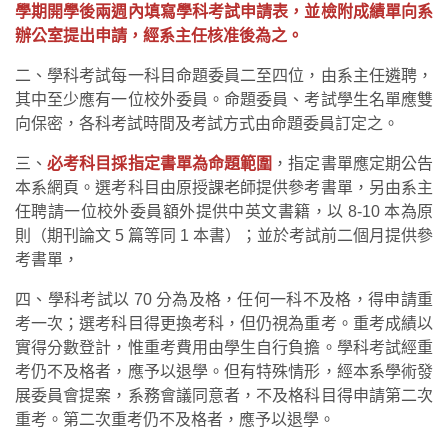
學期開學後兩週內填寫學科考試申請表，並檢附成績單向系
辦公室提出申請，經系主任核准後為之。
二、學科考試每一科目命題委員二至四位，由系主任遴聘，
其中至少應有一位校外委員。命題委員、考試學生名單應雙
向保密，各科考試時間及考試方式由命題委員訂定之。
三、
必考科目採指定書單為命題範圍
，指定書單應定期公告
本系網頁。選考科目由原授課老師提供參考書單，另由系主
任聘請一位校外委員額外提供中英文書籍，以 8-10 本為原
則（期刊論文 5 篇等同 1 本書）；並於考試前二個月提供參
考書單，
四、學科考試以 70 分為及格，任何一科不及格，得申請重
考一次；選考科目得更換考科，但仍視為重考。重考成績以
實得分數登計，惟重考費用由學生自行負擔。學科考試經重
考仍不及格者，應予以退學。但有特殊情形，經本系學術發
展委員會提案，系務會議同意者，不及格科目得申請第二次
重考。第二次重考仍不及格者，應予以退學。