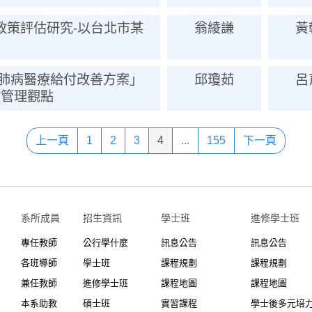
政策評估研究-以台北市某
翁綾謙
黃
肺病醫療給付改善方案」
邱瓊茹
呂
效管理觀點
上一頁
1
2
3
4
...
155
下一頁
系所成員
招生資訊
學士班⠀⠀
進修學士班
專任教師
公行學什麼
訊息公告
訊息公告
各班導師
學士班
課程規劃
課程規劃
兼任教師
進修學士班
課程地圖
課程地圖
本系助教
碩士班
實習課程
學士後多元培