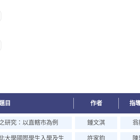
題目
作者
指
之研究：以直轄市為例
鍾文淇
翁
北大學國際學生入學及生
許家鈞
陳