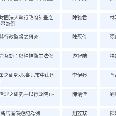
財團法人執行政府計畫之
陳雅君
林
計畫為例
與行政監督之研究
陳冠伶
張
力互動：以精神衛生法修
游智皓
楊
策之研究-以臺北市中山區
李伊婷
丘
例
治理之研究—以行政院TP
陳儀佳
劉
以新店區溪遊記為例
趙苙棻
陳