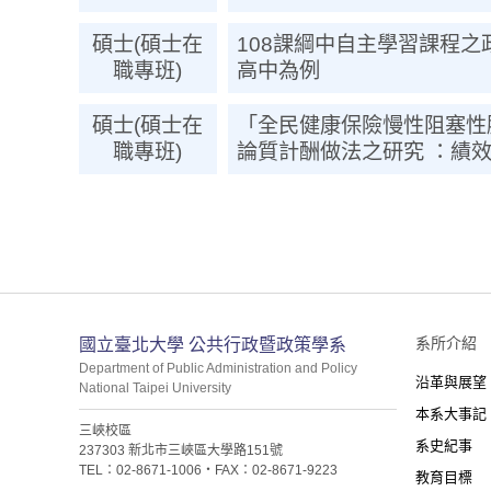
碩士(碩士在
108課綱中自主學習課程之
職專班)
高中為例
碩士(碩士在
「全民健康保險慢性阻塞性
職專班)
論質計酬做法之研究 ：績
:::
系所介紹
國立臺北大學 公共行政暨政策學系
Department of Public Administration and Policy
沿革與展望
National Taipei University
本系大事記
三峽校區
系史紀事
237303 新北市三峽區大學路151號
TEL：02-8671-1006・FAX：02-8671-9223
教育目標