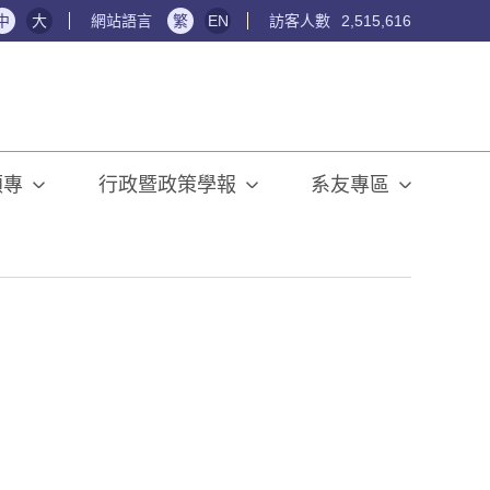
中
大
網站語言
繁
EN
訪客人數
2,515,616
碩專
行政暨政策學報
系友專區