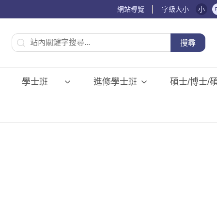
網站導覽
字級大小
小
:::
搜尋
學士班⠀⠀
進修學士班
碩士/博士/