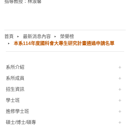
指導教授：林淑馨
首頁
最新消息內容
榮譽榜
本系114年度國科會大專生研究計畫通過申請名單
:::
系所介紹
系所成員
招生資訊
學士班⠀⠀
進修學士班
碩士/博士/碩專