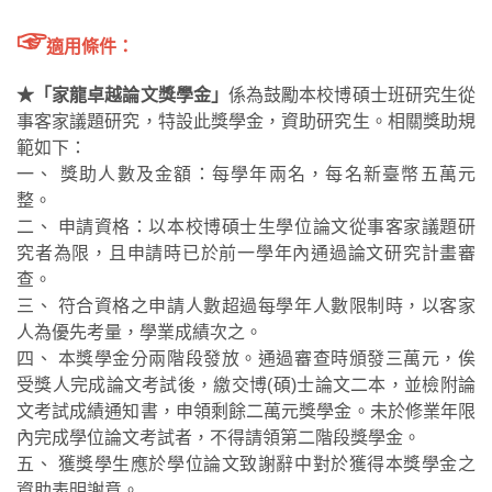
☞
適用條件：
★「家龍卓越論文獎學金」
係為鼓勵本校博碩士班研究生從
事客家議題研究，特設此獎學金，資助研究生。相關獎助規
範如下：
一、 獎助人數及金額：每學年兩名，每名新臺幣五萬元
整。
二、 申請資格：以本校博碩士生學位論文從事客家議題研
究者為限，且申請時已於前一學年內通過論文研究計畫審
查。
三、 符合資格之申請人數超過每學年人數限制時，以客家
人為優先考量，學業成績次之。
四、 本獎學金分兩階段發放。通過審查時頒發三萬元，俟
受獎人完成論文考試後，繳交博(碩)士論文二本，並檢附論
文考試成績通知書，申領剩餘二萬元獎學金。未於修業年限
內完成學位論文考試者，不得請領第二階段獎學金。
五、 獲獎學生應於學位論文致謝辭中對於獲得本獎學金之
資助表明謝意。