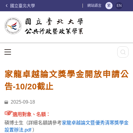
國立臺北大學
:::
網站語言
繁
EN
:::
家龍卓越論文獎學金開放申請公
告-10/20截止
2025-09-18
☞
適用對象、名額：
碩博士生（詳細名額請參考
家龍卓越論文暨優秀清寒獎學金
設置辦法.pdf
）