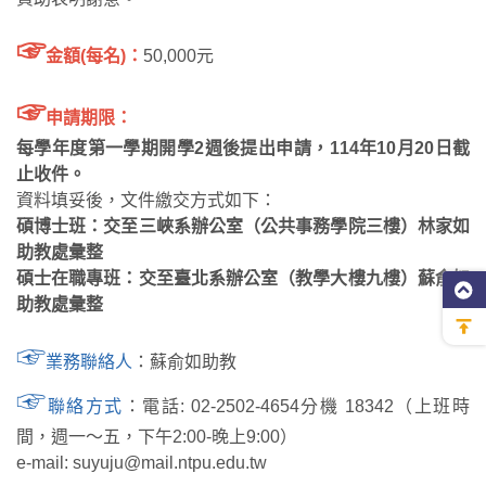
☞
金額(每名)：
50,000元
☞
申請期限：
每學年度第一學期開學2週後提出申請，114年10月20日截
止收件。
資料填妥後，文件繳交方式如下：
碩博士班：交至三峽系辦公室（公共事務學院三樓）林家如
助教處彙整
碩士在職專班：交至臺北系辦公室（教學大樓九樓）蘇俞如
助教處彙整
☞
業務聯絡人
：蘇俞如助教
☞
聯絡方式
：電話: 02-2502-4654分機 18342（上班時
間，週一～五，下午2:00-晚上9:00）
e-mail: suyuju@mail.ntpu.edu.tw