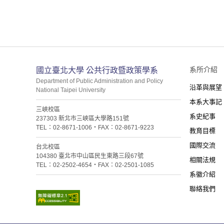
:::
系所介紹
國立臺北大學 公共行政暨政策學系
Department of Public Administration and Policy
沿革與展望
National Taipei University
本系大事記
三峽校區
系史紀事
237303 新北市三峽區大學路151號
TEL：02-8671-1006・FAX：02-8671-9223
教育目標
國際交流
台北校區
104380 臺北市中山區民生東路三段67號
相關法規
TEL：02-2502-4654・FAX：02-2501-1085
系徽介紹
聯絡我們