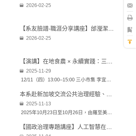
2026-02-25
【系友臉譜-職涯分享講座】邰瀅潔學姐：在你選擇之前---淺談職涯規劃
2026-02-25
【演講】在地食農 × 永續實踐：三小市集的ESG轉譯之路
2025-11-29
12/11（四）13:00–15:00 三小市集 李宜倩 創辦人 〈友善市集的食育實踐與 ESG 轉譯——雲林三小市集〉
本系赴新加坡交流公共治理經驗、與新加坡國立大學師生激盪思想火花
2025-11-13
2025年10月23日至10月26日，由羅至美主任、黃朝盟教授、李仲彬教授與楊臻欣助理教授，共計四位教師帶領博士班、碩士班、碩士在職專班、學士班及進修學士班等共20名學生至新加坡參訪
【國政治理專題講座】人工智慧在公共管理中的應用