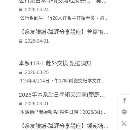
公行系日本學術交流成果豐碩 獲國會議員熱情邀請進入眾議院與款待
2026-06-24
公行系師生一行28人在系主任羅至美、劉佳昊老師、楊臻欣老師的帶領下，於6月15-19日前往日本東京展開為期五天的學術交流與官方拜會行程
【系友臉譜-職涯分享講座】曾嘉怡學姐：玩轉大小數據：行政系典型職涯路徑分享
2026-04-01
本系115-1 赴外交換 甄選須知
2026-03-25
115年4月14日下午17時前繳交紙本文件至(台北、三峽)系辦公室，由各學制助教代收。
2026年本系赴日學術交流團(慶應義塾大學、早稻田大學)
2026-03-01
本活動已開始報名! 報名日期：2026/3/1(日) ~ 3/25(三)
【系友臉譜-職涯分享講座】鍾宛錡學姐：一段跨界的人資旅程~從公共政策到企業人資