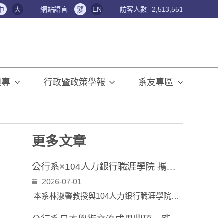
中
大
網站語言
繁
EN
訪客人數
2,513,551
碩專
行政暨政策學報
系友專區
更多文章
公行系×104人力銀行職涯學院 攜手推動產學接軌「TOP共創課程」
2026-07-01
本系林淑馨教授與104人力銀行職涯學院合作，邀請LINE Bank黃馨慧處長、戰國策傳播集團王雪筠人資長、CSRone永續智庫倪上筑經理及104人力銀行許紫涵專案經理，見證學生一學年的學習成果。