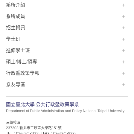
:::
系所介紹
系所成員
招生資訊
學士班⠀⠀
進修學士班
碩士/博士/碩專
行政暨政策學報
系友專區
國立臺北大學 公共行政暨政策學系
Department of Public Administration and Policy National Taipei University
三峽校區
237303 新北市三峽區大學路151號
TEL：02-8671-1006・FAX：02-8671-9223