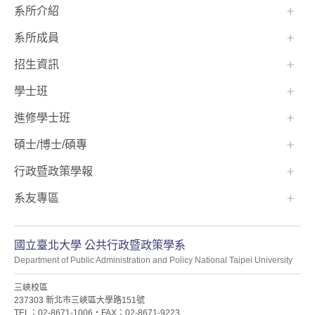
:::
系所介紹
系所成員
招生資訊
學士班⠀⠀
進修學士班
碩士/博士/碩專
行政暨政策學報
系友專區
國立臺北大學 公共行政暨政策學系
Department of Public Administration and Policy National Taipei University
三峽校區
237303 新北市三峽區大學路151號
TEL：02-8671-1006・FAX：02-8671-9223