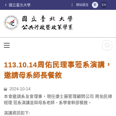
國立臺北大學
:::
網站語言
繁
EN
:::
113.10.14周佑民理事蒞系演講，
邀請母系師長餐敘
2024-10-14
本會邀請系友會理事，現任康士藤管理顧問公司 周佑民總
經理 蒞系演講並與母系老師、系學會幹部餐敘，
演講資訊如下: