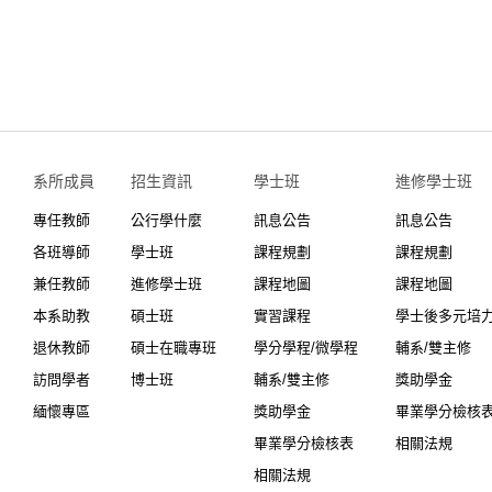
系所成員
招生資訊
學士班⠀⠀
進修學士班
專任教師
公行學什麼
訊息公告
訊息公告
各班導師
學士班
課程規劃
課程規劃
兼任教師
進修學士班
課程地圖
課程地圖
本系助教
碩士班
實習課程
學士後多元培
退休教師
碩士在職專班
學分學程/微學程
輔系/雙主修
訪問學者
博士班
輔系/雙主修
獎助學金
緬懷專區
獎助學金
畢業學分檢核
畢業學分檢核表
相關法規
相關法規