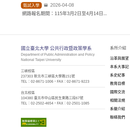
2026-04-08
甄試入學
網路報名期間：115年3月2日至4月14日...
:::
系所介紹
國立臺北大學 公共行政暨政策學系
Department of Public Administration and Policy
沿革與展望
National Taipei University
本系大事記
三峽校區
系史紀事
237303 新北市三峽區大學路151號
TEL：02-8671-1006・FAX：02-8671-9223
教育目標
國際交流
台北校區
104380 臺北市中山區民生東路三段67號
相關法規
TEL：02-2502-4654・FAX：02-2501-1085
系徽介紹
聯絡我們