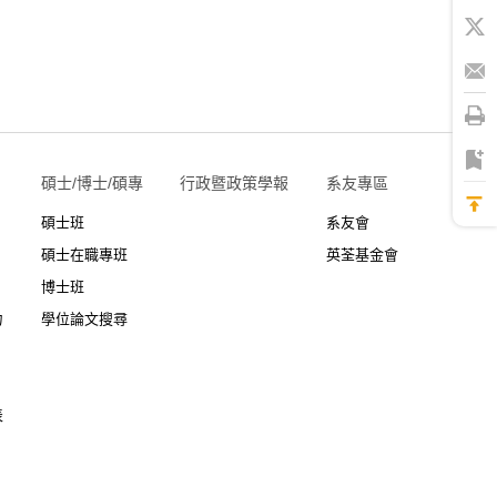
碩士/博士/碩專
行政暨政策學報
系友專區
碩士班
系友會
碩士在職專班
英荃基金會
博士班
力
學位論文搜尋
表