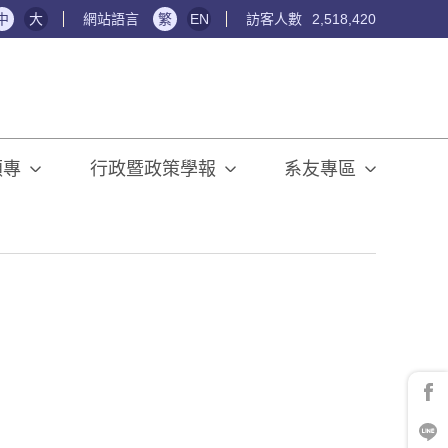
中
大
網站語言
繁
EN
訪客人數
2,518,420
碩專
行政暨政策學報
系友專區