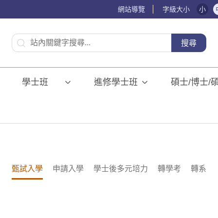
網站導覽
字級大小
小
:::
搜尋
學士班⠀⠀
進修學士班
碩士/博士/
甄試入學
申請入學
學士後多元培力
轉學考
轉系