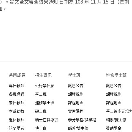
）。論文全文審查結果通知 日期為 108 年 11 月 15 日（星期
知。
系所成員
招生資訊
學士班⠀⠀
進修學士班
專任教師
公行學什麼
訊息公告
訊息公告
各班導師
學士班
課程規劃
課程規劃
兼任教師
進修學士班
課程地圖
課程地圖
本系助教
碩士班
實習課程
學士後多元培
退休教師
碩士在職專班
學分學程/微學程
輔系/雙主修
訪問學者
博士班
輔系/雙主修
獎助學金