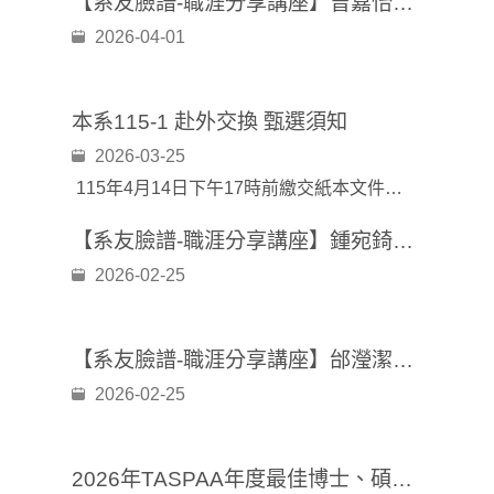
【系友臉譜-職涯分享講座】曾嘉怡學姐：玩轉大小數據：行政系典型職涯路徑分享
2026-04-01
本系115-1 赴外交換 甄選須知
2026-03-25
115年4月14日下午17時前繳交紙本文件至(台北、三峽)系辦公室，由各學制助教代收。
【系友臉譜-職涯分享講座】鍾宛錡學姐：一段跨界的人資旅程~從公共政策到企業人資
2026-02-25
【系友臉譜-職涯分享講座】邰瀅潔學姐：在你選擇之前---淺談職涯規劃
2026-02-25
2026年TASPAA年度最佳博士、碩士學位論文獎甄選申請