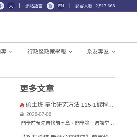
中
大
網站語言
繁
EN
訪客人數
2,517,668
碩專
行政暨政策學報
系友專區
更多文章
碩士班 量化研究方法 115-1課程公告
2026-07-06
開學前預先自修前七章。開學第一週課堂上將針對這些章節內容進行隨堂評量