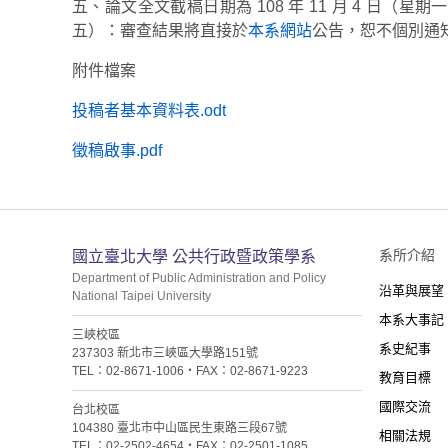
五、論文全文截稿日期為 108 年 11 月 4 日（星期一
五）：審查結果將直接於
本系網站
公告，恕不個別通
附件檔案
投稿者基本資料表.odt
徵稿啟事.pdf
:::
系所介紹
國立臺北大學 公共行政暨政策學系
Department of Public Administration and Policy
沿革與展望
National Taipei University
本系大事記
三峽校區
系史紀事
237303 新北市三峽區大學路151號
TEL：02-8671-1006・FAX：02-8671-9223
教育目標
國際交流
台北校區
104380 臺北市中山區民生東路三段67號
相關法規
TEL：02-2502-4654・FAX：02-2501-1085