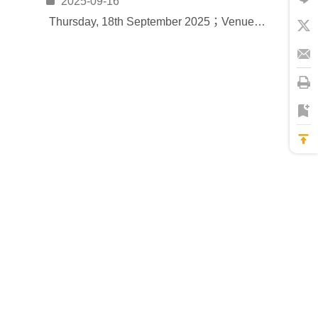
2025-09-16
Thursday, 18th September 2025；Venue: R119, College of Public Affairs, National Taipei University