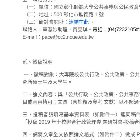
（一）單位：國立彰化師範大學公共事務與公民教育
（二）地址：500 彰化市進德路 1 號
（三）研討會網址：
連結在此
。
聯絡人：章淑妙助理、黃雯琪。
電話：(04)7232105#
E-mail：pace@cc2.ncue.edu.tw
貳、
徵稿說明
一、徵稿對象：大專院校公共行政、公共政策、公共
究所碩士生及大學生。
二、論文內容：與「公共行政、公共政策、公共事務
目或內容皆可；文長（含註釋及參考 文獻）以不超
三、投稿者請填寫基本資料表（如附件一）連同稿件以電子郵
「投稿 2019 年十校聯合行政管理專 題研討會-投稿
四、請將文章全文依照論文格式（如附件二）做成 P