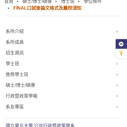
首頁
碩士/博士/碩專
博士班
學位條件
FINAL口試後論文格式及離校須知
:::
系所介紹
系所成員
招生資訊
學士班⠀⠀
進修學士班
碩士/博士/碩專
行政暨政策學報
系友專區
國立臺北大學 公共行政暨政策學系