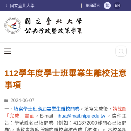
國立臺北大學
:::
網站語言
繁
EN
:::
112學年度學士班畢業生離校注意
事項
2024-06-07
一、
填寫學士班應屆畢業生離校問卷
，填寫完成後，
請截圖
「完成」畫面
，E-mail
lihua@mail.ntpu.edu.tw
，信件主
旨：學號姓名已填問卷（例如：411872000郝開心已填問
卷)，助教會將系所端的離校審核改成「核准」。 本校各相