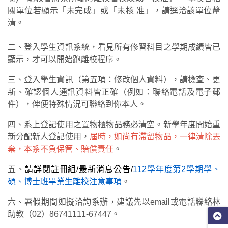
關單位若顯示「未完成」或「未核 准」，請逕洽該單位釐
清。
二、登入學生資訊系統，看見所有修習科目之學期成績皆已
顯示，才可以開始跑離校程序。
三、登入學生資訊（第五項：修改個人資料），請檢查、更
新、確認個人通訊資料皆正確（例如：聯絡電話及電子郵
件），俾便特殊情況可聯絡到你本人。
四、系上登記使用之置物櫃物品務必清空。新學年度開始重
新分配新人登記使用，
屆時，如尚有滯留物品，一律清除丟
棄，本系不負保管、賠償責任
。
五、
請詳閱註冊組/最新消息公告/
112學年度第2學期學、
碩、博士班畢業生離校注意事項
。
六、暑假期間如擬洽詢系辦，建議先以email或電話聯絡林
助教（02）86741111-67447。