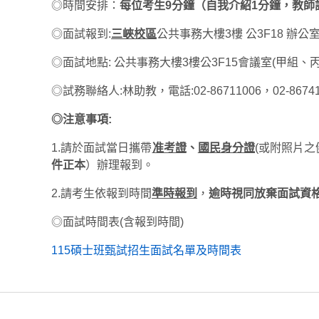
◎時間安排：
每位考生9分鐘（自我介紹1分鐘，教師
◎面試報到:
三峽校區
公共事務大樓3樓 公3F18 辦公室
◎面試地點: 公共事務大樓3樓公3F15會議室(甲組、丙
◎試務聯絡人:林助教，電話:02-86711006，02-86741111#
◎
注意事項
:
1.請於面試當日攜帶
准考證
、
國民身分證
(或附照片之
件正本
）辦理報到。
2.請考生依報到時間
準時報到
，
逾時視同放棄面試資
◎面試時間表(含報到時間)
115碩士班甄試招生面試名單及時間表