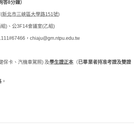
詢答8分鐘）
(
新北市三峽區大學路
151
號
)
組)、公3F14會議室(乙組)
67466，chiaju@gm.ntpu.edu.tw
健保卡、汽機車駕照) 及
學生證正本
（
已畢業者持准考證及雙證
格
。