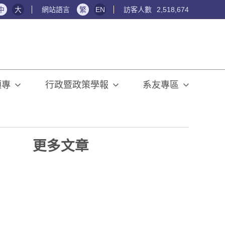
中
大
網站語言
繁
EN
訪客人數
2,518,674
碩專
行政暨政策學報
系友專區
更多文章