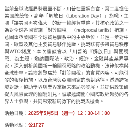
當前全球政經局勢震盪不斷，川普在重返白宮、第二度擔任
美國總統後，高舉「解放日（Liberation Day）」旗幟，主
張「讓美國再次偉大」的新一輪經貿重整。其核心政策之一
為對全球各國實施「對等關稅」（reciprocal tariffs）措施，
意圖重塑美國在全球貿易體系中的主導地位，並進一步對中
國、歐盟及其他主要貿易夥伴施壓，挑戰既有多邊貿易秩序
與WTO制度。本次座談會以「川普的『解放日』與關稅
戰」為主題，邀請國際法、政治、經濟、金融與產業界專
家，深入剖析美國新一輪關稅戰略的政治動機、法律架構與
全球衝擊。論壇將聚焦於「對等關稅」的實質內容、可能引
發的報復措施，以及台灣與亞洲國家的應對路徑。透過跨領
域對話，協助學界與業界掌握未來局勢發展，並提供政策研
擬與風險管理的關鍵洞見。誠摯邀請關心國際政經趨勢的各
界人士參與，共同思索新局勢下的挑戰與機會。
活動日期：
2025年5月5日（週一）12：30-14：00
活動地點：
公1F27